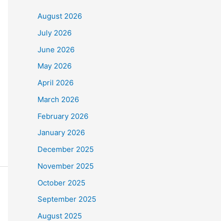
August 2026
July 2026
June 2026
May 2026
April 2026
March 2026
February 2026
January 2026
December 2025
November 2025
October 2025
September 2025
August 2025