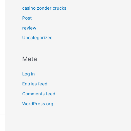
casino zonder crucks
Post
review
Uncategorized
Meta
Log in
Entries feed
Comments feed
WordPress.org