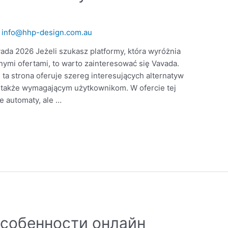
y
info@hhp-design.com.au
ada 2026 Jeżeli szukasz platformy, która wyróżnia
nymi ofertami, to warto zainteresować się Vavada.
ta strona oferuje szereg interesujących alternatyw
 także wymagającym użytkownikom. W ofercie tej
ne automaty, ale …
собенности онлайн