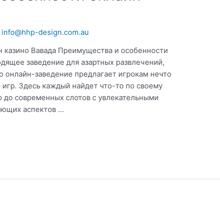
y
info@hhp-design.com.au
 казино Вавада Преимущества и особенности
одящее заведение для азартных развлечений,
то онлайн-заведение предлагает игрокам нечто
игр. Здесь каждый найдет что-то по своему
гр до современных слотов с увлекательными
яющих аспектов …