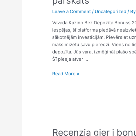
pārskats
Leave a Comment
/
Uncategorized
/ B
Vavada Kazino Bez Depozīta Bonuss 202
iespējas, šī platforma piedāvā neaizvie
sākotnējām investīcijām. Pievērsiet uz
maksimizētu savu pieredzi. Viens no li
depozīta. Jūs varat izmēģināt plašo spē
Šī pieeja atver …
Read More »
Recenzja gier i bo