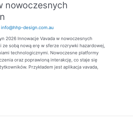
 w nowoczesnych
yn
y
info@hhp-design.com.au
syn 2026 Innowacje Vavada w nowoczesnych
i ze sobą nową erę w sferze rozrywki hazardowej,
aniami technologicznymi. Nowoczesne platformy
enia oraz poprawioną interakcję, co staje się
ytkowników. Przykładem jest aplikacja vavada,