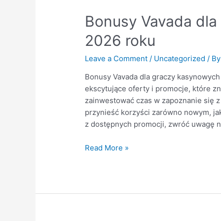
Bonusy Vavada dla
2026 roku
Leave a Comment
/
Uncategorized
/ B
Bonusy Vavada dla graczy kasynowych 
ekscytujące oferty i promocje, które z
zainwestować czas w zapoznanie się z
przynieść korzyści zarówno nowym, jak
z dostępnych promocji, zwróć uwagę n
Read More »