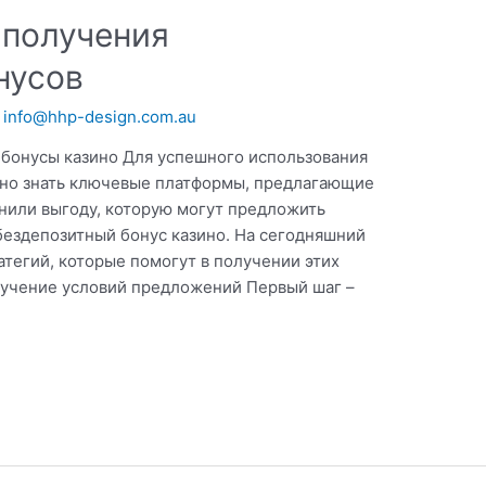
 получения
нусов
y
info@hhp-design.com.au
 бонусы казино Для успешного использования
жно знать ключевые платформы, предлагающие
нили выгоду, которую могут предложить
бездепозитный бонус казино. На сегодняшний
тегий, которые помогут в получении этих
зучение условий предложений Первый шаг –