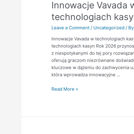
Innowacje Vavada
technologiach kas
Leave a Comment
/
Uncategorized
/ B
Innowacje Vavada w technologiach ka
technologiach kasyn Rok 2026 przynos
z niespotykanymi do tej pory rozwiąz
oferują graczom niezrównane doświadcz
kluczowe w dążeniu do zachwycenia uż
która wprowadza innowacyjne …
Read More »