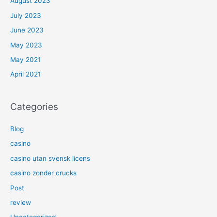
August 2023
July 2023
June 2023
May 2023
May 2021
April 2021
Categories
Blog
casino
casino utan svensk licens
casino zonder crucks
Post
review