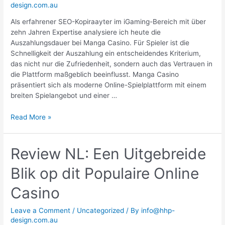
design.com.au
Als erfahrener SEO-Kopiraayter im iGaming-Bereich mit über
zehn Jahren Expertise analysiere ich heute die
Auszahlungsdauer bei Manga Casino. Für Spieler ist die
Schnelligkeit der Auszahlung ein entscheidendes Kriterium,
das nicht nur die Zufriedenheit, sondern auch das Vertrauen in
die Plattform maßgeblich beeinflusst. Manga Casino
präsentiert sich als moderne Online-Spielplattform mit einem
breiten Spielangebot und einer …
Read More »
Review NL: Een Uitgebreide
Blik op dit Populaire Online
Casino
Leave a Comment
/
Uncategorized
/ By
info@hhp-
design.com.au