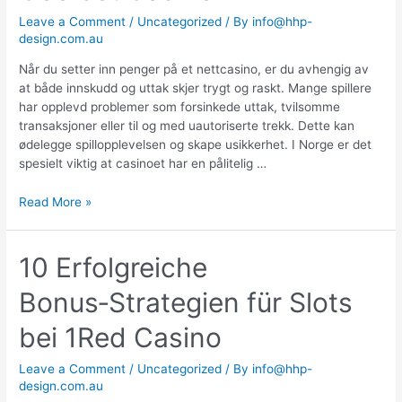
Leave a Comment
/
Uncategorized
/ By
info@hhp-
design.com.au
Når du setter inn penger på et nettcasino, er du avhengig av
at både innskudd og uttak skjer trygt og raskt. Mange spillere
har opplevd problemer som forsinkede uttak, tvilsomme
transaksjoner eller til og med uautoriserte trekk. Dette kan
ødelegge spillopplevelsen og skape usikkerhet. I Norge er det
spesielt viktig at casinoet har en pålitelig …
Read More »
10 Erfolgreiche
Bonus‑Strategien für Slots
bei 1Red Casino
Leave a Comment
/
Uncategorized
/ By
info@hhp-
design.com.au