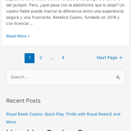
del jackpot. Pero, ¿qué pasa con la plataforma que lo aloja? Un
casino fiable puede marcar la diferencia entre una experiencia
segura y una frustrante. Betalice Casino, fundado en 2018 y
con licencia …
Read More »
1
2
…
4
Next Page
→
Recent Posts
Royal Reels Casino: Quick Play Thrills with Royal Reels 6 and
More