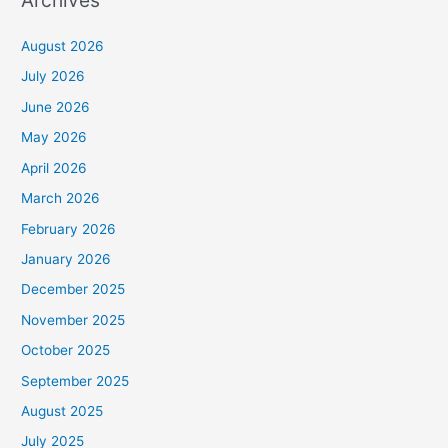
August 2026
July 2026
June 2026
May 2026
April 2026
March 2026
February 2026
January 2026
December 2025
November 2025
October 2025
September 2025
August 2025
July 2025