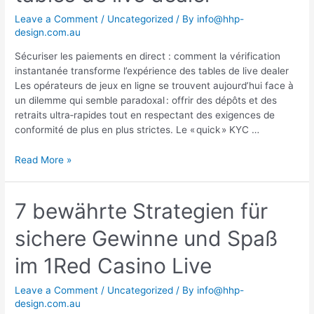
Leave a Comment
/
Uncategorized
/ By
info@hhp-
design.com.au
Sécuriser les paiements en direct : comment la vérification
instantanée transforme l’expérience des tables de live dealer
Les opérateurs de jeux en ligne se trouvent aujourd’hui face à
un dilemme qui semble paradoxal : offrir des dépôts et des
retraits ultra‑rapides tout en respectant des exigences de
conformité de plus en plus strictes. Le « quick » KYC …
Read More »
7 bewährte Strategien für
sichere Gewinne und Spaß
im 1Red Casino Live
Leave a Comment
/
Uncategorized
/ By
info@hhp-
design.com.au