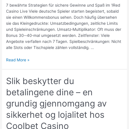
7 bewährte Strategien für sichere Gewinne und Spaß im 1Red
Casino Live Viele deutsche Spieler starten begeistert, sobald
sie einen Willkommensbonus sehen. Doch häufig übersehen
sie das Kleingedruckte: Umsatzbedingungen, zeitliche Limits
und Spieleinschränkungen. Umsatz‑Multiplikator: Oft muss der
Bonus 30‑‑40‑mal umgesetzt werden. Zeitfenster: Viele
Angebote verfallen nach 7 Tagen. Spielbeschränkungen: Nicht
alle Slots oder Tischspiele zählen vollständig. …
Read More »
Slik beskytter du
betalingene dine – en
grundig gjennomgang av
sikkerhet og lojalitet hos
Coolbet Casino