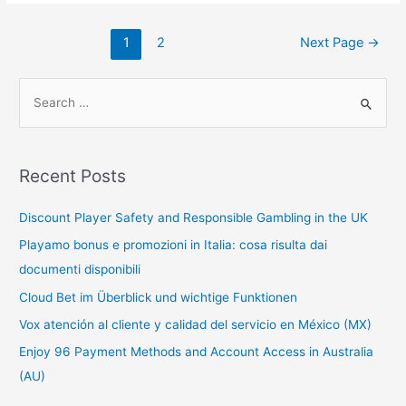
1
2
Next Page
→
Recent Posts
Discount Player Safety and Responsible Gambling in the UK
Playamo bonus e promozioni in Italia: cosa risulta dai
documenti disponibili
Cloud Bet im Überblick und wichtige Funktionen
Vox atención al cliente y calidad del servicio en México (MX)
Enjoy 96 Payment Methods and Account Access in Australia
(AU)