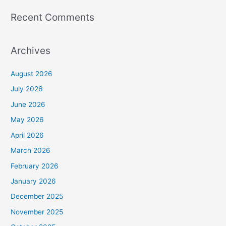
Recent Comments
Archives
August 2026
July 2026
June 2026
May 2026
April 2026
March 2026
February 2026
January 2026
December 2025
November 2025