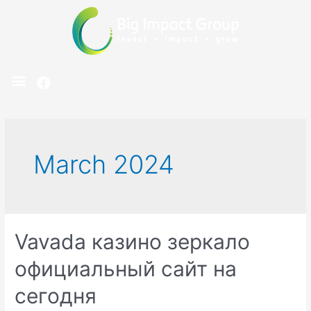
March 2024
Vavada казино зеркало
официальный сайт на
сегодня