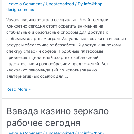
Leave a Comment
/
Uncategorized
/ By
info@hhp-
design.com.au
Vavada казино зеркало официальный сайт сегодня
Конкретно сегодня стоит обратить внимание на
стабильные и безопасные способы для доступа к
любимым азартным играм. Актуальные ссылки на игровые
ресурсы обеспечивают беззаботный доступ к широкому
спектру ставок и софтов. Подобные платформы
привлекают ценителей азартных забав своей
надежностью и разнообразием предложений. Вот
несколько рекомендаций по использованию
альтернативных ссылок для …
Read More »
Вавада казино зеркало
рабочее сегодня
Leave a Comment
/
Uncategorized
/ By
info@hhp-