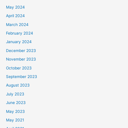
May 2024
April 2024
March 2024
February 2024
January 2024
December 2023
November 2023
October 2023
September 2023
August 2023
July 2023
June 2023
May 2023
May 2021