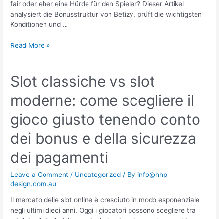
fair oder eher eine Hürde für den Spieler? Dieser Artikel
analysiert die Bonusstruktur von Betizy, prüft die wichtigsten
Konditionen und …
Read More »
Slot classiche vs slot
moderne: come scegliere il
gioco giusto tenendo conto
dei bonus e della sicurezza
dei pagamenti
Leave a Comment
/
Uncategorized
/ By
info@hhp-
design.com.au
Il mercato delle slot online è cresciuto in modo esponenziale
negli ultimi dieci anni. Oggi i giocatori possono scegliere tra