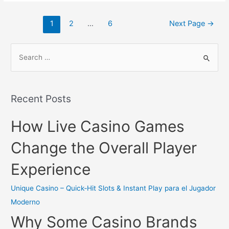
1
2
…
6
Next Page
→
Recent Posts
How Live Casino Games
Change the Overall Player
Experience
Unique Casino – Quick‑Hit Slots & Instant Play para el Jugador
Moderno
Why Some Casino Brands