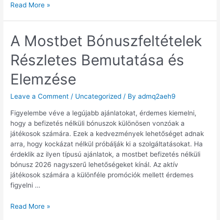
Read More »
A Mostbet Bónuszfeltételek
Részletes Bemutatása és
Elemzése
Leave a Comment
/
Uncategorized
/ By
admq2aeh9
Figyelembe véve a legújabb ajánlatokat, érdemes kiemelni,
hogy a befizetés nélküli bónuszok különösen vonzóak a
játékosok számára. Ezek a kedvezmények lehetőséget adnak
arra, hogy kockázat nélkül próbálják ki a szolgáltatásokat. Ha
érdeklik az ilyen típusú ajánlatok, a mostbet befizetés nélküli
bónusz 2026 nagyszerű lehetőségeket kínál. Az aktív
játékosok számára a különféle promóciók mellett érdemes
figyelni …
Read More »