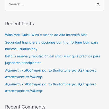
Recent Posts
WinsPark: Quick Wins e Azione ad Alta Intensità Slot
Seguridad financiera y opciones con thor fortune login para
nuevos usuarios hoy
Betbus reseña y reputación del sitio (MX): guía práctica para
jugadores principiantes
Αξιόπιστη καθοδήγηση και το thorfortune για εξελιγμένες
στρατηγικές επένδυσης
Αξιόπιστη καθοδήγηση και το thorfortune για εξελιγμένες
στρατηγικές επένδυσης
Recent Comments