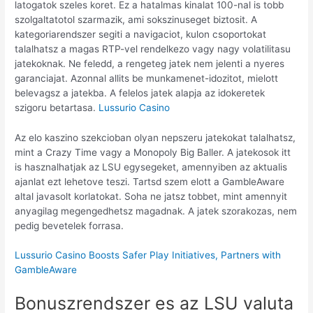
latogatok szeles koret. Ez a hatalmas kinalat 100-nal is tobb
szolgaltatotol szarmazik, ami sokszinuseget biztosit. A
kategoriarendszer segiti a navigaciot, kulon csoportokat
talalhatsz a magas RTP-vel rendelkezo vagy nagy volatilitasu
jatekoknak. Ne feledd, a rengeteg jatek nem jelenti a nyeres
garanciajat. Azonnal allits be munkamenet-idozitot, mielott
belevagsz a jatekba. A felelos jatek alapja az idokeretek
szigoru betartasa.
Lussurio Casino
Az elo kaszino szekcioban olyan nepszeru jatekokat talalhatsz,
mint a Crazy Time vagy a Monopoly Big Baller. A jatekosok itt
is hasznalhatjak az LSU egysegeket, amennyiben az aktualis
ajanlat ezt lehetove teszi. Tartsd szem elott a GambleAware
altal javasolt korlatokat. Soha ne jatsz tobbet, mint amennyit
anyagilag megengedhetsz magadnak. A jatek szorakozas, nem
pedig bevetelek forrasa.
Lussurio Casino Boosts Safer Play Initiatives, Partners with
GambleAware
Bonuszrendszer es az LSU valuta