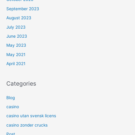
September 2023
August 2023
July 2023
June 2023
May 2023
May 2021
April 2021
Categories
Blog
casino
casino utan svensk licens
casino zonder crucks
Post