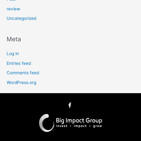
review
Uncategorized
Meta
Log in
Entries feed
Comments feed
WordPress.org