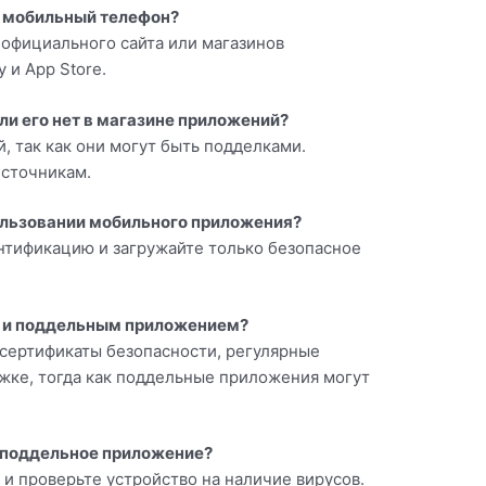
а мобильный телефон?
официального сайта или магазинов
 и App Store.
и его нет в магазине приложений?
, так как они могут быть подделками.
сточникам.
ользовании мобильного приложения?
нтификацию и загружайте только безопасное
 и поддельным приложением?
ертификаты безопасности, регулярные
жке, тогда как поддельные приложения могут
л поддельное приложение?
и проверьте устройство на наличие вирусов.