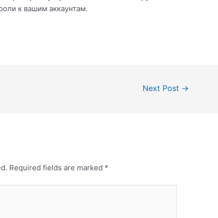
оли к вашим аккаунтам.
Next Post
→
ed.
Required fields are marked
*