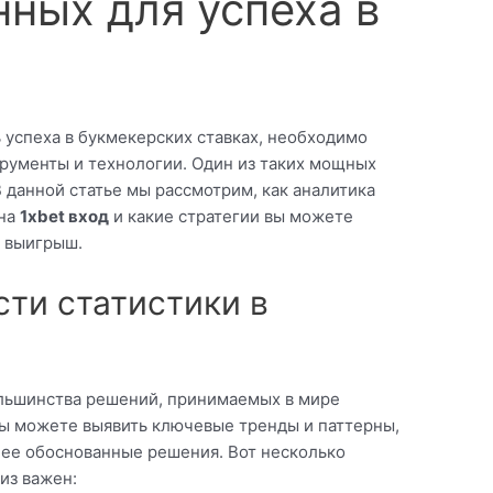
нных для успеха в
 успеха в букмекерских ставках, необходимо
рументы и технологии. Один из таких мощных
 данной статье мы рассмотрим, как аналитика
 на
1xbet вход
и какие стратегии вы можете
 выигрыш.
ти статистики в
ольшинства решений, принимаемых в мире
вы можете выявить ключевые тренды и паттерны,
лее обоснованные решения. Вот несколько
из важен: