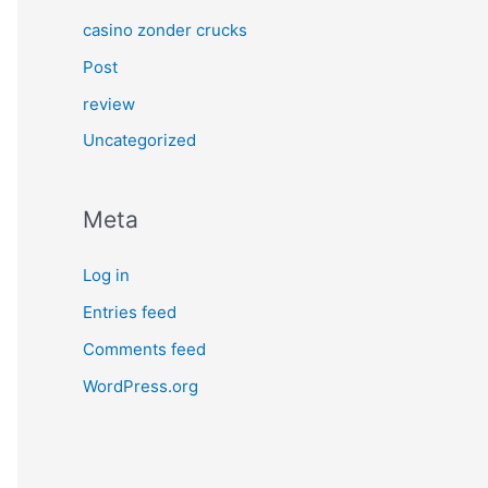
casino zonder crucks
Post
review
Uncategorized
Meta
Log in
Entries feed
Comments feed
WordPress.org