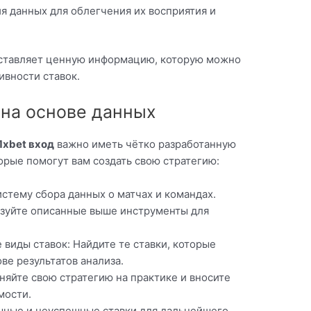
я данных для облегчения их восприятия и
оставляет ценную информацию, которую можно
ивности ставок.
 на основе данных
1xbet вход
важно иметь чётко разработанную
торые помогут вам создать свою стратегию:
истему сбора данных о матчах и командах.
ьзуйте описанные выше инструменты для
виды ставок: Найдите те ставки, которые
ве результатов анализа.
няйте свою стратегию на практике и вносите
мости.
шные и неуспешные ставки для дальнейшего