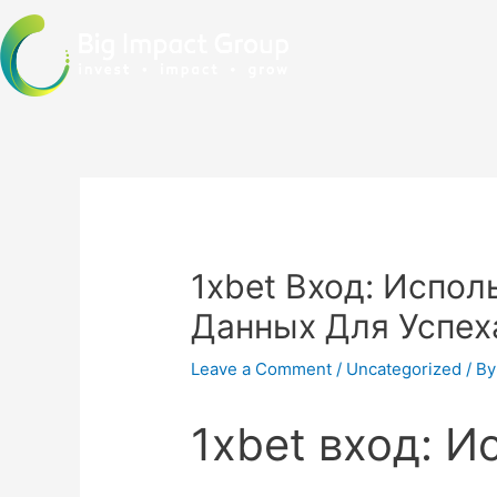
1xbet Вход: Испол
Данных Для Успех
Leave a Comment
/
Uncategorized
/ B
1xbet вход: 