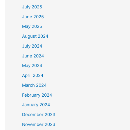
July 2025
June 2025
May 2025
August 2024
July 2024
June 2024
May 2024
April 2024
March 2024
February 2024
January 2024
December 2023
November 2023