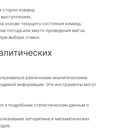
х сторон команд.
 выступлениях.
на основе текущего состояния команд.
как погода или место проведения матча.
при выборе ставок.
алитических
ользоваться различными аналитическими
ходимой информации. Эти инструменты могут
п к подробным статистическим данным о
ользование алгоритмов и математических
одов.