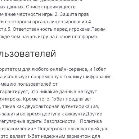
ных данных. Список преимуществ
ечение честности игры.2. Защита прав
и со стороны органа лицензирования.4.
ти.5. Ответственность перед игроками.Таким
ежде чем начать игру на любой платформе.
льзователей
оритетом для любого онлайн-сервиса, и 1хбет
а использует современную технику шифрования,
рмацию пользователей от
гарантирует, что никакие данные не будут
я игрока. Кроме того, 1хбет предлагает
 такие как двухфакторная аутентификация,
 защиты во время доступа к аккаунту.Другие
Регулярные аудиты безопасности.- Политика
 ознакомления.- Поддержка пользователей для
 это делает 1хбет надежным вариантом для