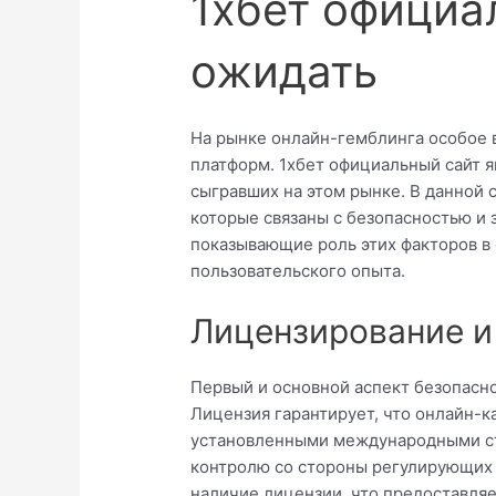
1хбет официа
ожидать
На рынке онлайн-гемблинга особое 
платформ. 1хбет официальный сайт 
сыгравших на этом рынке. В данной 
которые связаны с безопасностью и 
показывающие роль этих факторов в
пользовательского опыта.
Лицензирование и
Первый и основной аспект безопасн
Лицензия гарантирует, что онлайн-ка
установленными международными ст
контролю со стороны регулирующих 
наличие лицензии, что предоставляе