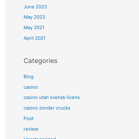
June 2023
May 2023
May 2021
April 2021
Categories
Blog
casino
casino utan svensk licens
casino zonder crucks
Post
review