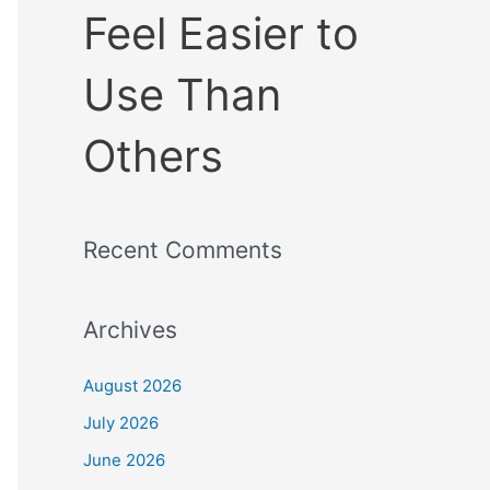
Feel Easier to
Use Than
Others
Recent Comments
Archives
August 2026
July 2026
June 2026