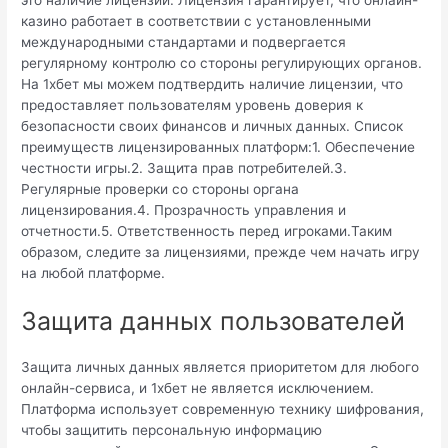
казино работает в соответствии с установленными
международными стандартами и подвергается
регулярному контролю со стороны регулирующих органов.
На 1хбет мы можем подтвердить наличие лицензии, что
предоставляет пользователям уровень доверия к
безопасности своих финансов и личных данных. Список
преимуществ лицензированных платформ:1. Обеспечение
честности игры.2. Защита прав потребителей.3.
Регулярные проверки со стороны органа
лицензирования.4. Прозрачность управления и
отчетности.5. Ответственность перед игроками.Таким
образом, следите за лицензиями, прежде чем начать игру
на любой платформе.
Защита данных пользователей
Защита личных данных является приоритетом для любого
онлайн-сервиса, и 1хбет не является исключением.
Платформа использует современную технику шифрования,
чтобы защитить персональную информацию