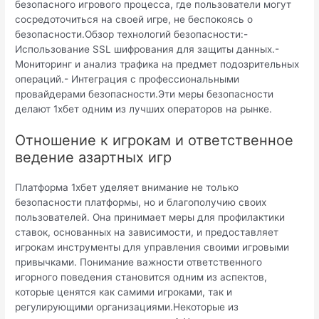
безопасного игрового процесса, где пользователи могут
сосредоточиться на своей игре, не беспокоясь о
безопасности.Обзор технологий безопасности:-
Использование SSL шифрования для защиты данных.-
Мониторинг и анализ трафика на предмет подозрительных
операций.- Интеграция с профессиональными
провайдерами безопасности.Эти меры безопасности
делают 1хбет одним из лучших операторов на рынке.
Отношение к игрокам и ответственное
ведение азартных игр
Платформа 1хбет уделяет внимание не только
безопасности платформы, но и благополучию своих
пользователей. Она принимает меры для профилактики
ставок, основанных на зависимости, и предоставляет
игрокам инструменты для управления своими игровыми
привычками. Понимание важности ответственного
игорного поведения становится одним из аспектов,
которые ценятся как самими игроками, так и
регулирующими организациями.Некоторые из