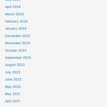
April 2024
March 2024
February 2024
January 2024
December 2023
November 2023
October 2023
September 2023
August 2023
July 2023
June 2023
May 2023
May 2021
April 2021