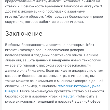
предоставленных инструментов:1. Установка лимитов на
ставки.2. Возможность временной блокировки аккаунта.3.
Доступ к информации о проблемах с азартными
играми.Таким образом, 1хбет создает безопасное игровое
окружение, которое заботится о своих игроках.
Заключение
В общем, безопасность и защита на платформе 1хбет
играют ключевую роль в обеспечении доверия
пользователей и создании позитивного опыта. Наличие
лицензии, защита данных и внедрение новых технологий
— все это говорит о высоком уровне безопасности
данного онлайн-казино. Если вы ищете информацию о том,
как вести безопасные азартные игры в интернете, вы
также можете ознакомиться с мнением эксперта в данной
области, например, с мнением
гемблинг-историка Дэйва
Шварца
.Также рекомендуем прочитать статью о важности
безопасности в азартных играх на
Reuter
, чтобы быть в
курсе актуальных тенденций и новостей в данной сфере.