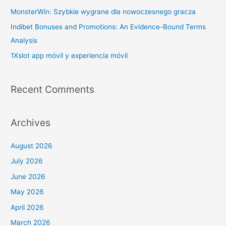
MonsterWin: Szybkie wygrane dla nowoczesnego gracza
Indibet Bonuses and Promotions: An Evidence-Bound Terms
Analysis
1Xslot app móvil y experiencia móvil
Recent Comments
Archives
August 2026
July 2026
June 2026
May 2026
April 2026
March 2026