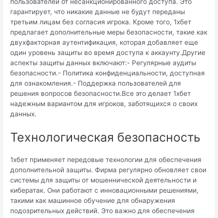
пользователей от несанкционированного доступа. Это
гарантирует, что никакие данные не будут переданы
третьим лицам без согласия игрока. Кроме того, 1хбет
предлагает дополнительные меры безопасности, такие как
двухфакторная аутентификация, которая добавляет еще
один уровень защиты во время доступа к аккаунту.Другие
аспекты защиты данных включают:- Регулярные аудиты
безопасности.- Политика конфиденциальности, доступная
для ознакомления.- Поддержка пользователей для
решения вопросов безопасности.Все это делает 1хбет
надежным вариантом для игроков, заботящихся о своих
данных.
Технологическая безопасность
1хбет применяет передовые технологии для обеспечения
дополнительной защиты. Фирма регулярно обновляет свои
системы для защиты от мошеннической деятельности и
кибератак. Они работают с инновационными решениями,
такими как машинное обучение для обнаружения
подозрительных действий. Это важно для обеспечения