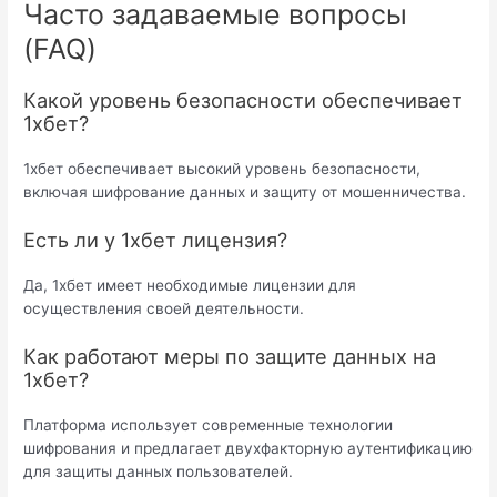
Часто задаваемые вопросы
(FAQ)
Какой уровень безопасности обеспечивает
1хбет?
1хбет обеспечивает высокий уровень безопасности,
включая шифрование данных и защиту от мошенничества.
Есть ли у 1хбет лицензия?
Да, 1хбет имеет необходимые лицензии для
осуществления своей деятельности.
Как работают меры по защите данных на
1хбет?
Платформа использует современные технологии
шифрования и предлагает двухфакторную аутентификацию
для защиты данных пользователей.