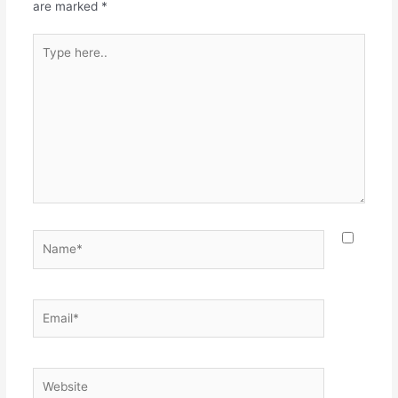
are marked
*