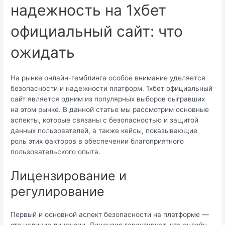
надежность на 1хбет
официальный сайт: что
ожидать
На рынке онлайн-гемблинга особое внимание уделяется
безопасности и надежности платформ. 1хбет официальный
сайт является одним из популярных выборов сыгравших
на этом рынке. В данной статье мы рассмотрим основные
аспекты, которые связаны с безопасностью и защитой
данных пользователей, а также кейсы, показывающие
роль этих факторов в обеспечении благоприятного
пользовательского опыта.
Лицензирование и
регулирование
Первый и основной аспект безопасности на платформе —
это наличие лицензии. Лицензия гарантирует, что онлайн-