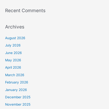
Recent Comments
Archives
August 2026
July 2026
June 2026
May 2026
April 2026
March 2026
February 2026
January 2026
December 2025
November 2025