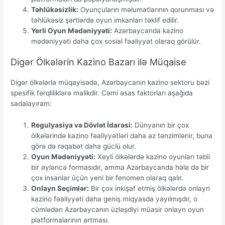
Təhlükəsizlik:
Oyunçuların məlumatlarının qorunması və
təhlükəsiz şərtlərdə oyun imkanları təklif edilir.
Yerli Oyun Mədəniyyəti:
Azərbaycanda kazino
mədəniyyəti daha çox sosial fəaliyyət olaraq görülür.
Digər Ölkələrin Kazino Bazarı ilə Müqaise
Digər ölkələrlə müqayisədə, Azərbaycanın kazino sektoru bəzi
spesifik fərqliliklərə malikdir. Cəmi əsas faktorları aşağıda
sadalayıram:
Regulyasiya və Dövlət İdarəsi:
Dünyanın bir çox
ölkələrində kazino fəaliyyətləri daha az tənzimlənir, buna
görə də rəqabət daha güclü olur.
Oyun Mədəniyyəti:
Xeyli ölkələrdə kazino oyunları təbii
bir əyləncə formasıdır, amma Azərbaycanda hələ də bir
çox insanlar üçün yeni bir fenomen olaraq qalır.
Onlayn Seçimlər:
Bir çox inkişaf etmiş ölkələrdə onlayn
kazino fəaliyyəti daha geniş miqyasda yayılmışdır, o
cümlədən Azərbaycanın üzləşdiyi müasir onlayn oyun
platformalarının artması.