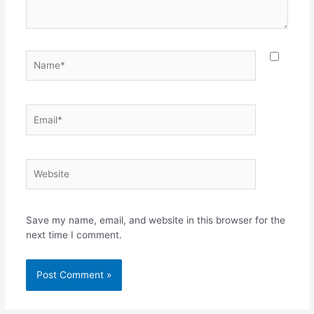
Save my name, email, and website in this browser for the
next time I comment.