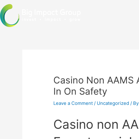
Casino Non AAMS Af
In On Safety
Leave a Comment
/
Uncategorized
/ B
Casino non AA