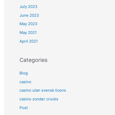
July 2023
June 2023
May 2023
May 2021
April 2021
Categories
Blog
casino
casino utan svensk licens
casino zonder crucks
Post