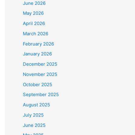
June 2026
May 2026
April 2026
March 2026
February 2026
January 2026
December 2025
November 2025
October 2025
September 2025
August 2025
July 2025
June 2025