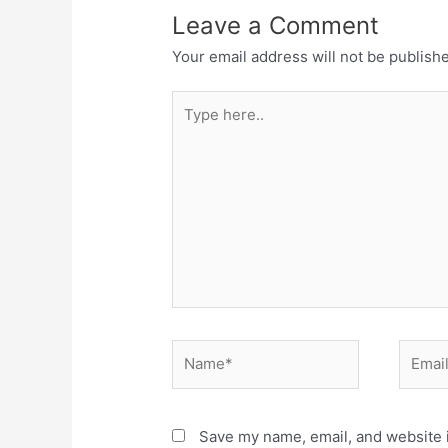
Leave a Comment
Your email address will not be publish
Save my name, email, and website i