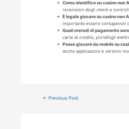
Come identifico un casino non 
recensioni degli utenti e control
È legale giocare su casino non A
importante essere consapevoli dei
Quali metodi di pagamento son
carte di credito, portafogli elettr
Posso giocare da mobile su ca
anche applicazioni e versioni mob
←
Previous Post