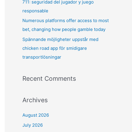
711: seguridad del jugador y juego
responsable
Numerous platforms offer access to most
bet, changing how people gamble today
Spännande möjligheter uppstår med
chicken road app för smidigare
transportlösningar
Recent Comments
Archives
August 2026
July 2026