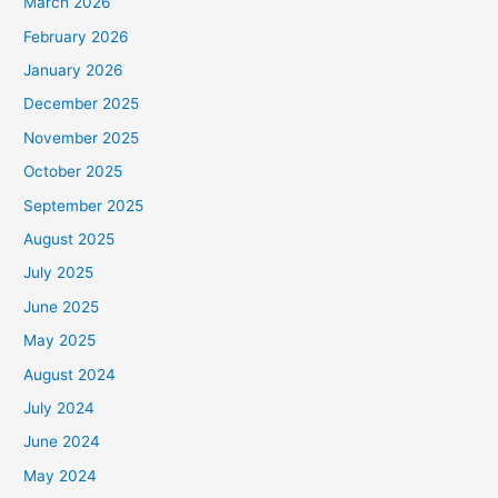
March 2026
February 2026
January 2026
December 2025
November 2025
October 2025
September 2025
August 2025
July 2025
June 2025
May 2025
August 2024
July 2024
June 2024
May 2024