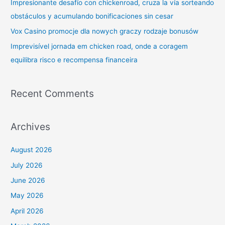
Impresionante desafío con chickenroad, cruza la vía sorteando
obstáculos y acumulando bonificaciones sin cesar
Vox Casino promocje dla nowych graczy rodzaje bonusów
Imprevisível jornada em chicken road, onde a coragem
equilibra risco e recompensa financeira
Recent Comments
Archives
August 2026
July 2026
June 2026
May 2026
April 2026