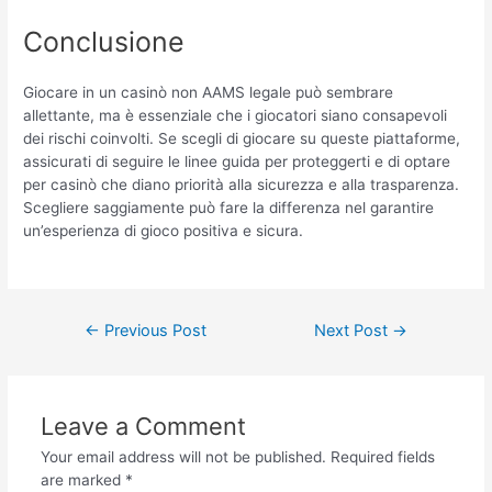
Conclusione
Giocare in un casinò non AAMS legale può sembrare
allettante, ma è essenziale che i giocatori siano consapevoli
dei rischi coinvolti. Se scegli di giocare su queste piattaforme,
assicurati di seguire le linee guida per proteggerti e di optare
per casinò che diano priorità alla sicurezza e alla trasparenza.
Scegliere saggiamente può fare la differenza nel garantire
un’esperienza di gioco positiva e sicura.
←
Previous Post
Next Post
→
Leave a Comment
Your email address will not be published.
Required fields
are marked
*