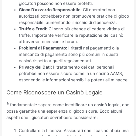
giocatori possono non essere protetti.
Gioco D’azzardo Responsabile:
Gli operatori non
autorizzati potrebbero non promuovere pratiche di gioco
responsabile, aumentando il rischio di dipendenza.
Truffe e Frodi:
Ci sono più chance di cadere vittima di
truffe. Importante verificare la reputazione del casinò
attraverso recensioni e forum.
Problemi di Pagamento:
I ritardi nei pagamenti o la
mancanza di pagamento sono più comuni in questi
casinò rispetto a quelli regolamentati.
Privacy dei Dati:
Il trattamento dei dati personali
potrebbe non essere sicuro come in un casinò AAMS,
esponendo le informazioni sensibili a potenziali minacce.
Come Riconoscere un Casinò Legale
È fondamentale sapere come identificare un casinò legale, che
possa garantire una esperienza di gioco sicura. Ecco alcuni
aspetti che i giocatori dovrebbero considerare:
Controllare la Licenza: Assicurati che il casinò abbia una