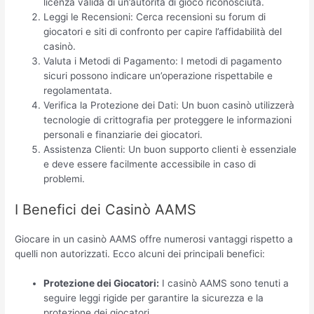
licenza valida di un’autorità di gioco riconosciuta.
Leggi le Recensioni: Cerca recensioni su forum di
giocatori e siti di confronto per capire l’affidabilità del
casinò.
Valuta i Metodi di Pagamento: I metodi di pagamento
sicuri possono indicare un’operazione rispettabile e
regolamentata.
Verifica la Protezione dei Dati: Un buon casinò utilizzerà
tecnologie di crittografia per proteggere le informazioni
personali e finanziarie dei giocatori.
Assistenza Clienti: Un buon supporto clienti è essenziale
e deve essere facilmente accessibile in caso di
problemi.
I Benefici dei Casinò AAMS
Giocare in un casinò AAMS offre numerosi vantaggi rispetto a
quelli non autorizzati. Ecco alcuni dei principali benefici:
Protezione dei Giocatori:
I casinò AAMS sono tenuti a
seguire leggi rigide per garantire la sicurezza e la
protezione dei giocatori.