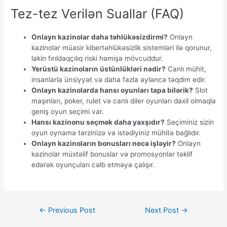
Tez-tez Verilən Suallar (FAQ)
Onlayn kazinolar daha təhlükəsizdirmi?
Onlayn
kazinolar müasir kibertəhlükəsizlik sistemləri ilə qorunur,
lakin fırıldaqçılıq riski həmişə mövcuddur.
Yerüstü kazinoların üstünlükləri nədir?
Canlı mühit,
insanlarla ünsiyyət və daha fazla əyləncə təqdim edir.
Onlayn kazinolarda hansı oyunları tapa bilərik?
Slot
maşınları, poker, rulet və canlı diler oyunları daxil olmaqla
geniş oyun seçimi var.
Hansı kazinonu seçmək daha yaxşıdır?
Seçiminiz sizin
oyun oynama tərzinizə və istədiyiniz mühitə bağlıdır.
Onlayn kazinoların bonusları necə işləyir?
Onlayn
kazinolar müxtəlif bonuslar və promosyonlar təklif
edərək oyunçuları cəlb etməyə çalışır.
←
Previous Post
Next Post
→