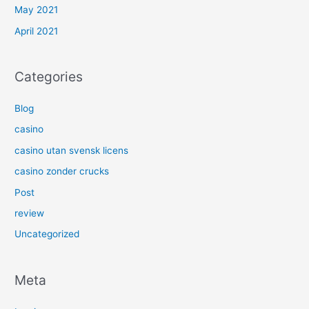
May 2021
April 2021
Categories
Blog
casino
casino utan svensk licens
casino zonder crucks
Post
review
Uncategorized
Meta