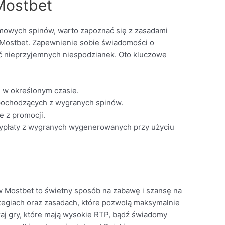
Mostbet
mowych spinów, warto zapoznać się z zasadami
 Mostbet. Zapewnienie sobie świadomości o
ć nieprzyjemnych niespodzianek. Oto kluczowe
 w określonym czasie.
pochodzących z wygranych spinów.
e z promocji.
wypłaty z wygranych wygenerowanych przy użyciu
 Mostbet to świetny sposób na zabawę i szansę na
ategiach oraz zasadach, które pozwolą maksymalnie
aj gry, które mają wysokie RTP, bądź świadomy