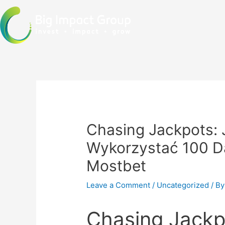
Chasing Jackpots: 
Wykorzystać 100 
Mostbet
Leave a Comment
/
Uncategorized
/ B
Chasing Jackp