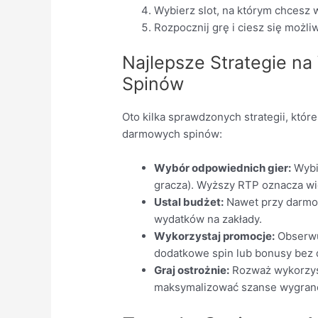
Wybierz slot, na którym chcesz
Rozpocznij grę i ciesz się możli
Najlepsze Strategie n
Spinów
Oto kilka sprawdzonych strategii, któ
darmowych spinów:
Wybór odpowiednich gier:
Wybie
gracza). Wyższy RTP oznacza wi
Ustal budżet:
Nawet przy darmow
wydatków na zakłady.
Wykorzystaj promocje:
Obserwu
dodatkowe spin lub bonusy bez 
Graj ostrożnie:
Rozważ wykorzys
maksymalizować szanse wygrane