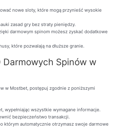
ować nowe sloty, które mogą przynieść wysokie
uki zasad gry bez straty pieniędzy.
ięki darmowym spinom możesz zyskać dodatkowe
nusy, które pozwalają na dłuższe granie.
0 Darmowych Spinów w
w w Mostbet, postępuj zgodnie z poniższymi
bet, wypełniając wszystkie wymagane informacje.
ewnić bezpieczeństwo transakcji.
po którym automatycznie otrzymasz swoje darmowe