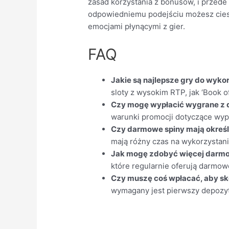
zasad korzystania z bonusów, i przede
odpowiedniemu podejściu możesz cieszy
emocjami płynącymi z gier.
FAQ
Jakie są najlepsze gry do wyk
sloty z wysokim RTP, jak ‘Book of
Czy mogę wypłacić wygrane z
warunki promocji dotyczące wypł
Czy darmowe spiny mają okreś
mają różny czas na wykorzystani
Jak mogę zdobyć więcej darm
które regularnie oferują darmow
Czy muszę coś wpłacać, aby s
wymagany jest pierwszy depozy