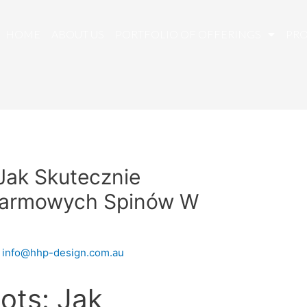
HOME
ABOUT US
PORTFOLIO OF OFFERINGS
PRO
Jak Skutecznie
Darmowych Spinów W
y
info@hhp-design.com.au
ots: Jak