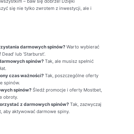
 wszystkim – baw się dobrze! Dzięki
ć się nie tylko zwrotem z inwestycji, ale i
orzystania darmowych spinów?
Warto wybierać
 Dead’ lub ‘Starburst’.
 darmowych spinów?
Tak, ale musisz spełnić
at.
lony czas ważności?
Tak, poszczególne oferty
e spinów.
owych spinów?
Śledź promocje i oferty Mostbet,
e obroty.
korzystać z darmowych spinów?
Tak, zazwyczaj
t, aby aktywować darmowe spiny.