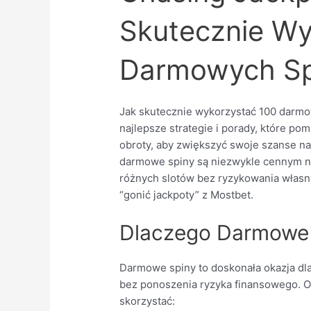
Skutecznie Wy
Darmowych Sp
Jak skutecznie wykorzystać 100 darm
najlepsze strategie i porady, które p
obroty, aby zwiększyć swoje szanse n
darmowe spiny są niezwykle cennym n
różnych slotów bez ryzykowania własny
“gonić jackpoty” z Mostbet.
Dlaczego Darmowe
Darmowe spiny to doskonała okazja dl
bez ponoszenia ryzyka finansowego. Ot
skorzystać: