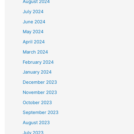
August 2024
July 2024
June 2024
May 2024
April 2024
March 2024
February 2024
January 2024
December 2023
November 2023
October 2023
September 2023
August 2023
July 2023