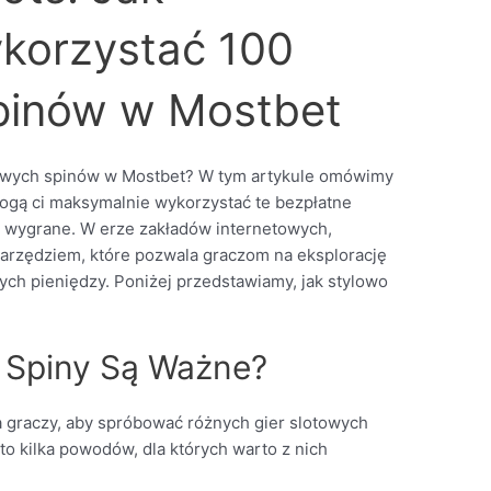
korzystać 100
inów w Mostbet
owych spinów w Mostbet? W tym artykule omówimy
omogą ci maksymalnie wykorzystać te bezpłatne
a wygrane. W erze zakładów internetowych,
arzędziem, które pozwala graczom na eksplorację
ch pieniędzy. Poniżej przedstawiamy, jak stylowo
 Spiny Są Ważne?
a graczy, aby spróbować różnych gier slotowych
o kilka powodów, dla których warto z nich