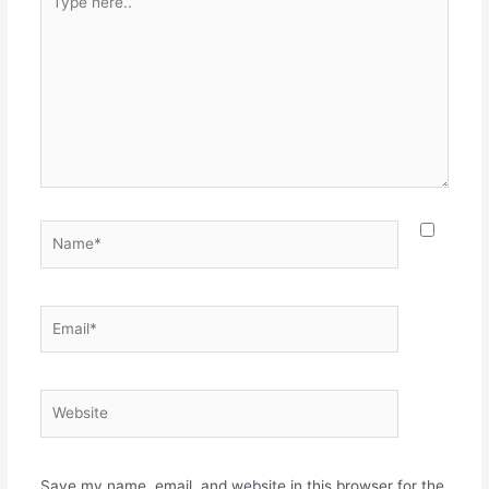
Save my name, email, and website in this browser for the