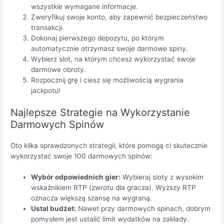
wszystkie wymagane informacje.
Zweryfikuj swoje konto, aby zapewnić bezpieczeństwo
transakcji.
Dokonaj pierwszego depozytu, po którym
automatycznie otrzymasz swoje darmowe spiny.
Wybierz slot, na którym chcesz wykorzystać swoje
darmowe obroty.
Rozpocznij grę i ciesz się możliwością wygrania
jackpotu!
Najlepsze Strategie na Wykorzystanie
Darmowych Spinów
Oto kilka sprawdzonych strategii, które pomogą ci skutecznie
wykorzystać swoje 100 darmowych spinów:
Wybór odpowiednich gier:
Wybieraj sloty z wysokim
wskaźnikiem RTP (zwrotu dla gracza). Wyższy RTP
oznacza większą szansę na wygraną.
Ustal budżet:
Nawet przy darmowych spinach, dobrym
pomysłem jest ustalić limit wydatków na zakłady.