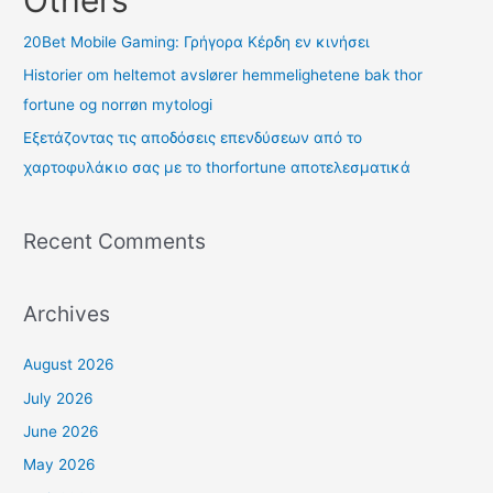
Others
20Bet Mobile Gaming: Γρήγορα Κέρδη εν κινήσει
Historier om heltemot avslører hemmelighetene bak thor
fortune og norrøn mytologi
Εξετάζοντας τις αποδόσεις επενδύσεων από το
χαρτοφυλάκιο σας με το thorfortune αποτελεσματικά
Recent Comments
Archives
August 2026
July 2026
June 2026
May 2026