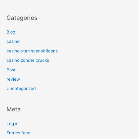
Categories
Blog
casino
casino utan svensk licens
casino zonder crucks
Post
review
Uncategorized
Meta
Log in
Entries feed