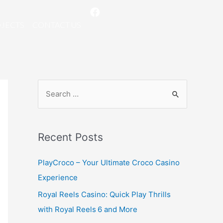
JECTS
CONTACT US
Recent Posts
PlayCroco – Your Ultimate Croco Casino
Experience
Royal Reels Casino: Quick Play Thrills
with Royal Reels 6 and More