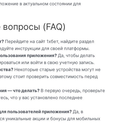
ложение в актуальном состоянии для
 вопросы (FAQ)
т?
Перейдите на сайт 1хбет, найдите раздел
едуйте инструкции для своей платформы.
пользования приложения?
Да, чтобы делать
роваться или войти в свою учетную запись.
йства?
Некоторые старые устройства могут не
этому стоит проверить совместимость перед
ия — что делать?
В первую очередь, проверьте
есь, что у вас установлено последнее
для пользователей приложения?
Да, в
ся уникальные акции и бонусы для мобильных