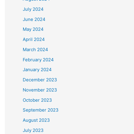
July 2024
June 2024
May 2024
April 2024
March 2024
February 2024
January 2024
December 2023
November 2023
October 2023
September 2023
August 2023
July 2023