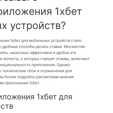
риложения 1хбет
х устройств?
ения 1хбет для мобильных устройств стало
 удобные способы делать ставки. Множество
нять, насколько эффективна и удобна эта
 аспекты, о которых говорят отзывы, включают
функциональность приложения. Однако
ак технические сбои и ограничения для
 мы более подробно рассмотрим мнения
ам приложения 1хбет.
ложения 1хбет для
йств