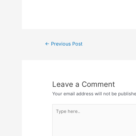
←
Previous Post
Leave a Comment
Your email address will not be publish