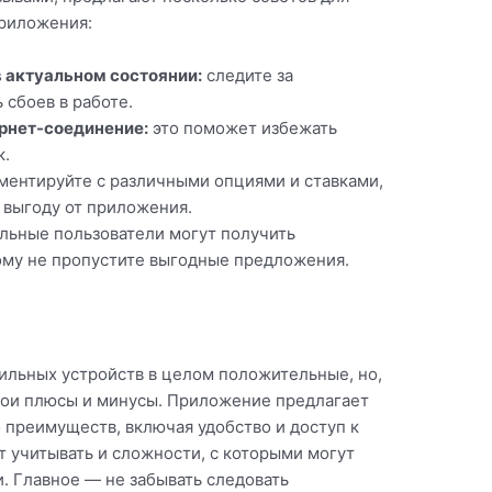
приложения:
 актуальном состоянии:
следите за
 сбоев в работе.
рнет-соединение:
это поможет избежать
к.
ентируйте с различными опциями и ставками,
 выгоду от приложения.
ьные пользователи могут получить
ому не пропустите выгодные предложения.
ильных устройств в целом положительные, но,
свои плюсы и минусы. Приложение предлагает
 преимуществ, включая удобство и доступ к
 учитывать и сложности, с которыми могут
. Главное — не забывать следовать