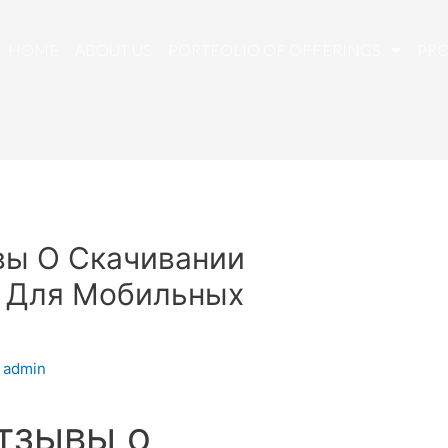
HOME
ABOUT US
PORTFOLIO OF OFFERINGS
PRO
вы О Скачивании
т Для Мобильных
y
admin
отзывы о