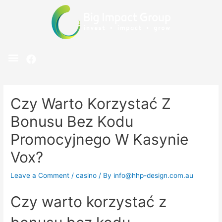
Czy Warto Korzystać Z
Bonusu Bez Kodu
Promocyjnego W Kasynie
Vox?
Leave a Comment
/
casino
/ By
info@hhp-design.com.au
Czy warto korzystać z