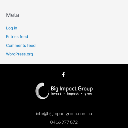
Meta
Log in
Entries feed
Comments feed
WordPress.org
info@bigimpactgroup.com.au
0416 977 872