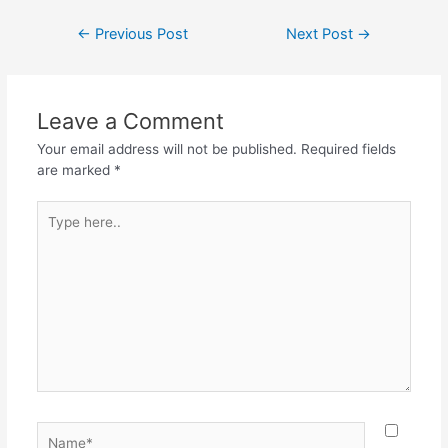
←
Previous Post
Next Post
→
Leave a Comment
Your email address will not be published.
Required fields
are marked
*