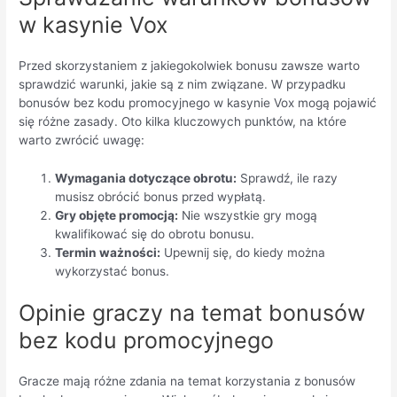
w kasynie Vox
Przed skorzystaniem z jakiegokolwiek bonusu zawsze warto
sprawdzić warunki, jakie są z nim związane. W przypadku
bonusów bez kodu promocyjnego w kasynie Vox mogą pojawić
się różne zasady. Oto kilka kluczowych punktów, na które
warto zwrócić uwagę:
Wymagania dotyczące obrotu:
Sprawdź, ile razy
musisz obrócić bonus przed wypłatą.
Gry objęte promocją:
Nie wszystkie gry mogą
kwalifikować się do obrotu bonusu.
Termin ważności:
Upewnij się, do kiedy można
wykorzystać bonus.
Opinie graczy na temat bonusów
bez kodu promocyjnego
Gracze mają różne zdania na temat korzystania z bonusów