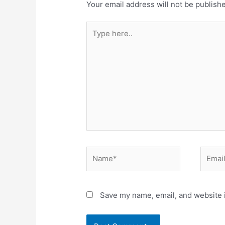
Your email address will not be publish
Save my name, email, and website i