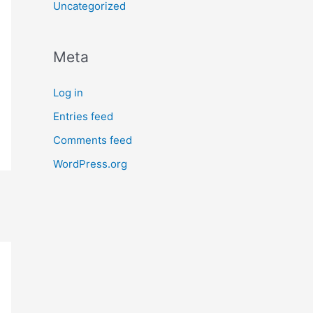
Uncategorized
Meta
Log in
Entries feed
Comments feed
WordPress.org