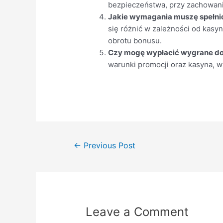
bezpieczeństwa, przy zachowan
Jakie wymagania muszę spełnić
się różnić w zależności od kasyn
obrotu bonusu.
Czy mogę wypłacić wygrane do
warunki promocji oraz kasyna, w
←
Previous Post
Leave a Comment