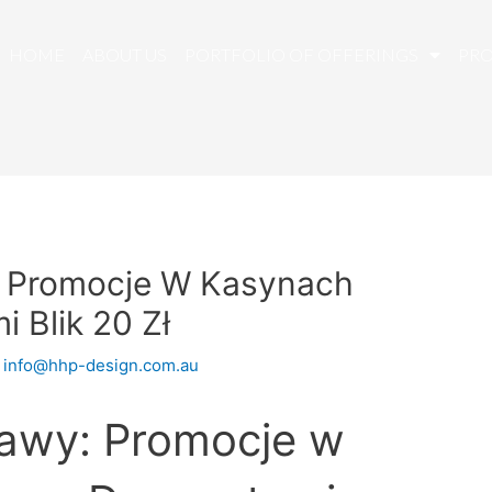
HOME
ABOUT US
PORTFOLIO OF OFFERINGS
PRO
 Promocje W Kasynach
 Blik 20 Zł
y
info@hhp-design.com.au
awy: Promocje w