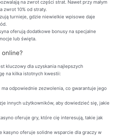
zwalają na zwrot części strat. Nawet przy małym
a zwrot 10% od straty.
ują turnieje, gdzie niewielkie wpisowe daje
ód.
yna oferują dodatkowe bonusy na specjalne
ocje lub święta.
 online?
st kluczowy dla uzyskania najlepszych
 na kilka istotnych kwestii:
o ma odpowiednie zezwolenia, co gwarantuje jego
je innych użytkowników, aby dowiedzieć się, jakie
syno oferuje gry, które cię interesują, takie jak
e kasyno oferuje solidne wsparcie dla graczy w