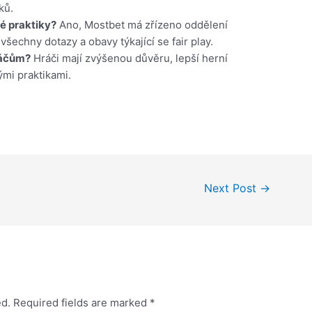
ků.
é praktiky?
Ano, Mostbet má zřízeno oddělení
všechny dotazy a obavy týkající se fair play.
ráčům?
Hráči mají zvýšenou důvěru, lepší herní
mi praktikami.
Next Post
→
ed.
Required fields are marked
*