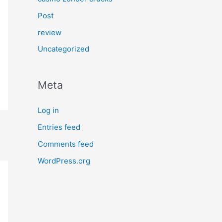
Post
review
Uncategorized
Meta
Log in
Entries feed
Comments feed
WordPress.org