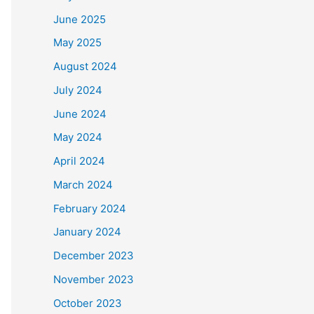
June 2025
May 2025
August 2024
July 2024
June 2024
May 2024
April 2024
March 2024
February 2024
January 2024
December 2023
November 2023
October 2023