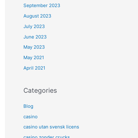
September 2023
August 2023
July 2023
June 2023
May 2023
May 2021
April 2021
Categories
Blog
casino
casino utan svensk licens
casino zonder crucks