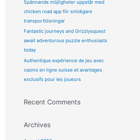
Spännande möjligheter uppstår med
chicken road app för smidigare
transportlösningar
Fantastic journeys and Grizzlysquest
await adventurous puzzle enthusiasts
today
Authentique expérience de jeu avec
casino en ligne suisse et avantages
exclusifs pour les joueurs
Recent Comments
Archives