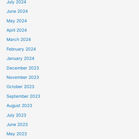
July 2024
June 2024
May 2024
April 2024
March 2024
February 2024
January 2024
December 2023
November 2023
October 2023
September 2023
August 2023
July 2023
June 2023
May 2023