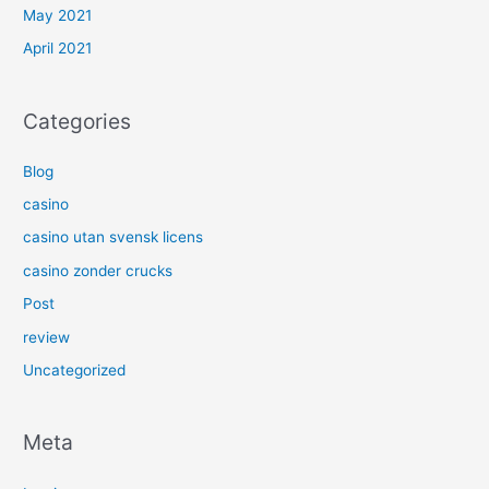
May 2021
April 2021
Categories
Blog
casino
casino utan svensk licens
casino zonder crucks
Post
review
Uncategorized
Meta