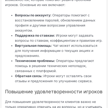
игроков. Основные из них включают:
Вопросы по аккаунту:
Операторы помогают с
восстановлением паролей, обновлением данных
профиля и другими вопросами управления
аккаунтом.
Поддержка по ставкам:
Игроки могут задавать
вопросы по ставкам, коэффициентам и правилам игр.
Виртуальная помощь:
Чат может использоваться
для получения информации о текущих акциях и
предложениях.
Технические проблемы:
Операторы предлагают
помощь в решении технических неполадок,
связанных с платформой.
Обратная связь:
Игроки могут оставлять свои
отзывы и предложения по улучшению сервиса.
Повышение удовлетворенности игроков
Для повышения удовлетворенности клиентов важно не
только оперативно отвечать на их вопросы, но и учитывать