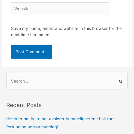
Save my name, email, and website in this browser for the
next time I comment.
Recent Posts
Historier om heltemot avslører hemmelighetene bak thor
fortune og norrøn mytologi