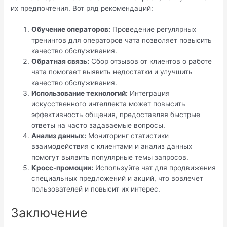
их предпочтения. Вот ряд рекомендаций:
Обучение операторов:
Проведение регулярных
тренингов для операторов чата позволяет повысить
качество обслуживания.
Обратная связь:
Сбор отзывов от клиентов о работе
чата помогает выявить недостатки и улучшить
качество обслуживания.
Использование технологий:
Интеграция
искусственного интеллекта может повысить
эффективность общения, предоставляя быстрые
ответы на часто задаваемые вопросы.
Анализ данных:
Мониторинг статистики
взаимодействия с клиентами и анализ данных
помогут выявить популярные темы запросов.
Кросс-промоции:
Используйте чат для продвижения
специальных предложений и акций, что вовлечет
пользователей и повысит их интерес.
Заключение