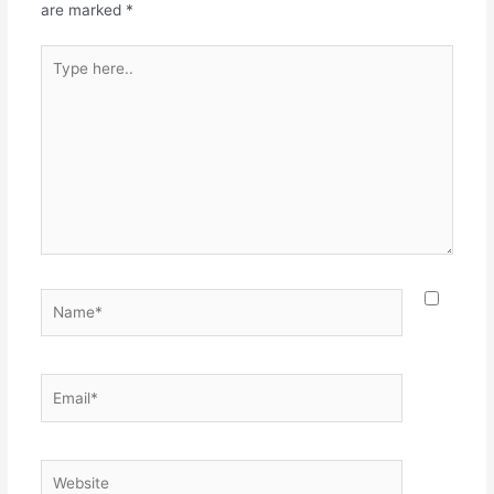
are marked
*