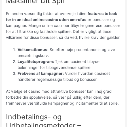
Maksimer Dit Spil
En anden væsentlig faktor at overveje i dine
features to look
for in an ideal online casino uden om rofus
er bonusser og
kampagner. Mange online casinoer tilbyder generøse bonusser
for at tiltrække og fastholde spillere. Det er vigtigt at læse
vilkårene for disse bonusser, så du ved, hvilke krav der gælder.
Velkomstbonus:
Se efter høje procentandele og lave
omsætningskrav.
Loyalitetsprogram:
Tjek om casinoet tilbyder
belønninger for tilbagevendende spillere.
Frekvens af kampagner:
Vurder hvordan casinoet
håndterer regelmæssige tilbud og bonusser.
At vælge et casino med attraktive bonusser kan i høj grad
forbedre din spoplevelse, så vær på udkig efter dem, der
fremhæver værdifulde kampagner og incitamenter til at spille.
Indbetalings- og
Udbetalingsmetoder –