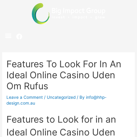
Features To Look For In An
Ideal Online Casino Uden
Om Rufus
Leave a Comment
/
Uncategorized
/ By
info@hhp-
design.com.au
Features to Look for in an
Ideal Online Casino Uden