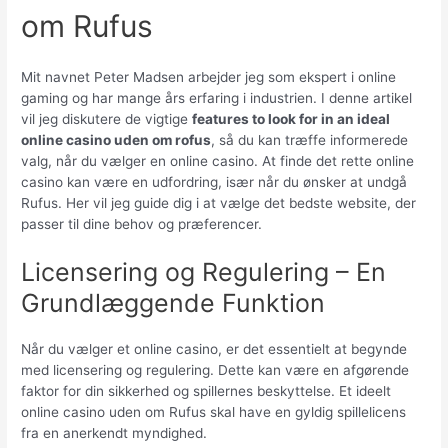
om Rufus
Mit navnet Peter Madsen arbejder jeg som ekspert i online
gaming og har mange års erfaring i industrien. I denne artikel
vil jeg diskutere de vigtige
features to look for in an ideal
online casino uden om rofus
, så du kan træffe informerede
valg, når du vælger en online casino. At finde det rette online
casino kan være en udfordring, især når du ønsker at undgå
Rufus. Her vil jeg guide dig i at vælge det bedste website, der
passer til dine behov og præferencer.
Licensering og Regulering – En
Grundlæggende Funktion
Når du vælger et online casino, er det essentielt at begynde
med licensering og regulering. Dette kan være en afgørende
faktor for din sikkerhed og spillernes beskyttelse. Et ideelt
online casino uden om Rufus skal have en gyldig spillelicens
fra en anerkendt myndighed.