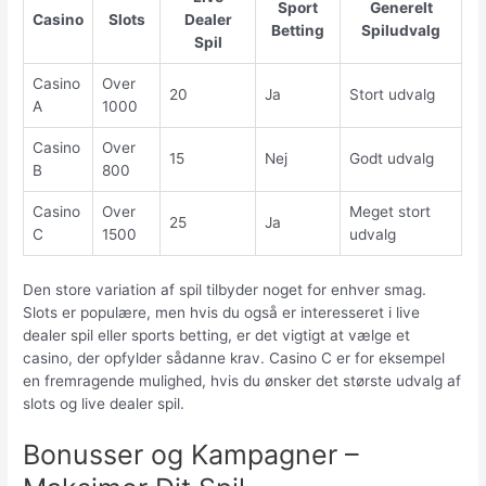
Sport
Generelt
Casino
Slots
Dealer
Betting
Spiludvalg
Spil
Casino
Over
20
Ja
Stort udvalg
A
1000
Casino
Over
15
Nej
Godt udvalg
B
800
Casino
Over
Meget stort
25
Ja
C
1500
udvalg
Den store variation af spil tilbyder noget for enhver smag.
Slots er populære, men hvis du også er interesseret i live
dealer spil eller sports betting, er det vigtigt at vælge et
casino, der opfylder sådanne krav. Casino C er for eksempel
en fremragende mulighed, hvis du ønsker det største udvalg af
slots og live dealer spil.
Bonusser og Kampagner –