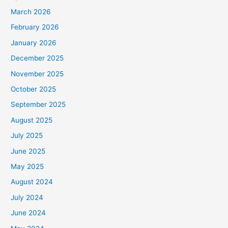
March 2026
February 2026
January 2026
December 2025
November 2025
October 2025
September 2025
August 2025
July 2025
June 2025
May 2025
August 2024
July 2024
June 2024