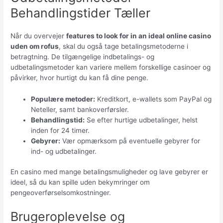
Behandlingstider Tæller
Når du overvejer
features to look for in an ideal online casino
uden om rofus
, skal du også tage betalingsmetoderne i
betragtning. De tilgængelige indbetalings- og
udbetalingsmetoder kan variere mellem forskellige casinoer og
påvirker, hvor hurtigt du kan få dine penge.
Populære metoder:
Kreditkort, e-wallets som PayPal og
Neteller, samt bankoverførsler.
Behandlingstid:
Se efter hurtige udbetalinger, helst
inden for 24 timer.
Gebyrer:
Vær opmærksom på eventuelle gebyrer for
ind- og udbetalinger.
En casino med mange betalingsmuligheder og lave gebyrer er
ideel, så du kan spille uden bekymringer om
pengeoverførselsomkostninger.
Brugeroplevelse og