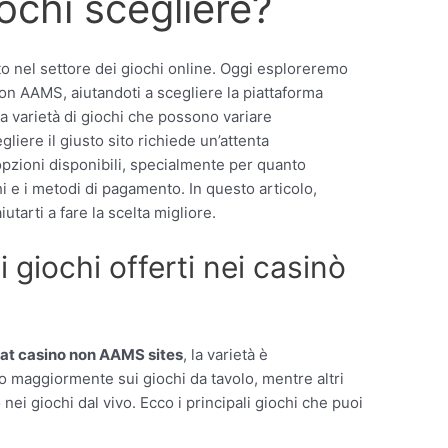
ochi scegliere?
 nel settore dei giochi online. Oggi esploreremo
non AAMS, aiutandoti a scegliere la piattaforma
a varietà di giochi che possono variare
liere il giusto sito richiede un’attenta
pzioni disponibili, specialmente per quanto
chi e i metodi di pagamento. In questo articolo,
utarti a fare la scelta migliore.
i giochi offerti nei casinò
at casino non AAMS sites
, la varietà è
o maggiormente sui giochi da tavolo, mentre altri
ei giochi dal vivo. Ecco i principali giochi che puoi