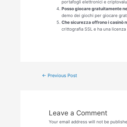
portafogli elettronici e criptova
Posso giocare gratuitamente n
demo dei giochi per giocare gra
Che sicurezza offrono i casinò
crittografia SSL e ha una licenza 
←
Previous Post
Leave a Comment
Your email address will not be publish