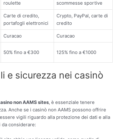
roulette
scommesse sportive
Carte di credito,
Crypto, PayPal, carte di
portafogli elettronici
credito
Curacao
Curacao
50% fino a €300
125% fino a €1000
li e sicurezza nei casinò
casino non AAMS sites
, è essenziale tenere
rezza. Anche se i casinò non AAMS possono offrire
i essere vigili riguardo alla protezione dei dati e alla
i da considerare: