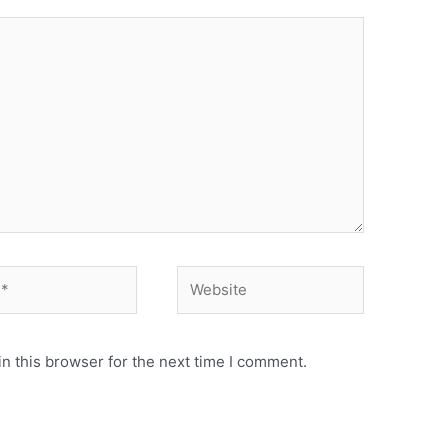
n this browser for the next time I comment.