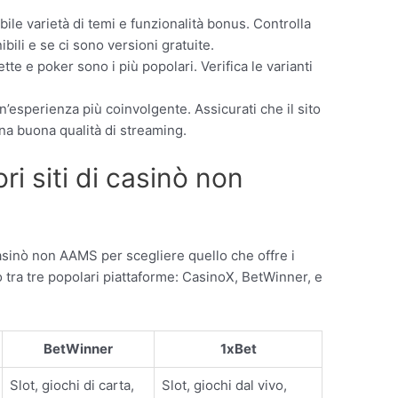
ile varietà di temi e funzionalità bonus. Controlla
bili e se ci sono versioni gratuite.
tte e poker sono i più popolari. Verifica le varianti
’esperienza più coinvolgente. Assicurati che il sito
una buona qualità di streaming.
ri siti di casinò non
 casinò non AAMS per scegliere quello che offre i
o tra tre popolari piattaforme: CasinoX, BetWinner, e
BetWinner
1xBet
Slot, giochi di carta,
Slot, giochi dal vivo,