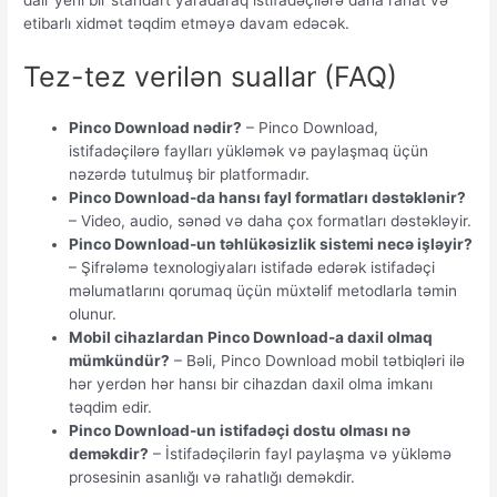
dair yeni bir standart yaradaraq istifadəçilərə daha rahat və
etibarlı xidmət təqdim etməyə davam edəcək.
Tez-tez verilən suallar (FAQ)
Pinco Download nədir?
– Pinco Download,
istifadəçilərə faylları yükləmək və paylaşmaq üçün
nəzərdə tutulmuş bir platformadır.
Pinco Download-da hansı fayl formatları dəstəklənir?
– Video, audio, sənəd və daha çox formatları dəstəkləyir.
Pinco Download-un təhlükəsizlik sistemi necə işləyir?
– Şifrələmə texnologiyaları istifadə edərək istifadəçi
məlumatlarını qorumaq üçün müxtəlif metodlarla təmin
olunur.
Mobil cihazlardan Pinco Download-a daxil olmaq
mümkündür?
– Bəli, Pinco Download mobil tətbiqləri ilə
hər yerdən hər hansı bir cihazdan daxil olma imkanı
təqdim edir.
Pinco Download-un istifadəçi dostu olması nə
deməkdir?
– İstifadəçilərin fayl paylaşma və yükləmə
prosesinin asanlığı və rahatlığı deməkdir.