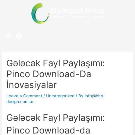
Gələcək Fayl Paylaşımı:
Pinco Download-Da
İnovasiyalar
Leave a Comment
/
Uncategorized
/ By
info@hhp-
design.com.au
Gələcək Fayl Paylaşımı:
Pinco Download-da