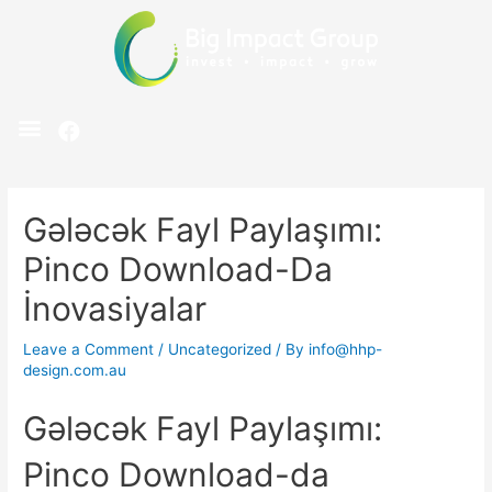
Gələcək Fayl Paylaşımı:
Pinco Download-Da
İnovasiyalar
Leave a Comment
/
Uncategorized
/ By
info@hhp-
design.com.au
Gələcək Fayl Paylaşımı:
Pinco Download-da