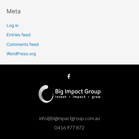
Meta
Log in
Entries feed
Comments feed
WordPress.org
info@bigimpactgroup.com.au
0416 977 872