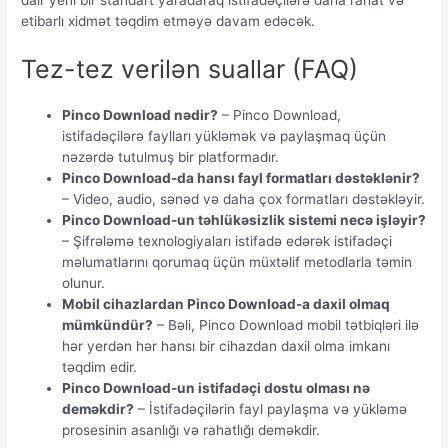
dair yeni bir standart yaradaraq istifadəçilərə daha rahat və
etibarlı xidmət təqdim etməyə davam edəcək.
Tez-tez verilən suallar (FAQ)
Pinco Download nədir?
– Pinco Download,
istifadəçilərə faylları yükləmək və paylaşmaq üçün
nəzərdə tutulmuş bir platformadır.
Pinco Download-da hansı fayl formatları dəstəklənir?
– Video, audio, sənəd və daha çox formatları dəstəkləyir.
Pinco Download-un təhlükəsizlik sistemi necə işləyir?
– Şifrələmə texnologiyaları istifadə edərək istifadəçi
məlumatlarını qorumaq üçün müxtəlif metodlarla təmin
olunur.
Mobil cihazlardan Pinco Download-a daxil olmaq
mümkündür?
– Bəli, Pinco Download mobil tətbiqləri ilə
hər yerdən hər hansı bir cihazdan daxil olma imkanı
təqdim edir.
Pinco Download-un istifadəçi dostu olması nə
deməkdir?
– İstifadəçilərin fayl paylaşma və yükləmə
prosesinin asanlığı və rahatlığı deməkdir.