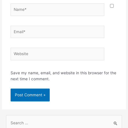
Save my name, email, and website in this browser for the
next time I comment.