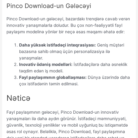
Pinco Download-un Gələcəyi
Pinco Download-un gələcəyi, bazardakı trenqlərə cavab verən
innovativ yanaşmalarla doludur. Bu çox non-fəaliyyətli fayl
paylaşımı modelinə yönlər bir neçə əsas məqamı əhatə edir:
Daha yüksək istifadəçi inteqrasiyası:
Geniş müştəri
bazasına sahib olmaq üçün personalizasiya ilə
yanaşmalar.
Inovativ ödəniş modelləri:
İstifadəçilərə daha əsneklik
təqdim edən iş modeli.
Fayl paylaşımının globallaşması:
Dünya üzərində daha
çox istifadənin təmin edilməsi.
Nəticə
Fayl paylaşımının gələcəyi, Pinco Download-un innovativ
yanaşmaları ilə daha aydın görünür. İstifadəçi məmnuniyyəti,
güvənlik, texnoloji yeniliklər və mobil uyğunluq bu istiqamətdə
əsas rol oynayır. Beləliklə, Pinco Download, fayl paylaşımına