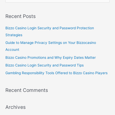
Recent Posts
Bizzo Casino Login Security and Password Protection
Strategies
Guide to Manage Privacy Settings on Your Bizzocasino
Account
Bizzo Casino Promotions and Why Expiry Dates Matter
Bizzo Casino Login Security and Password Tips
Gambling Responsibility Tools Offered to Bizzo Casino Players
Recent Comments
Archives