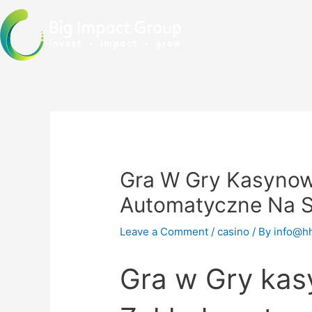
Gra W Gry Kasynow
Automatyczne Na S
Leave a Comment
/
casino
/ By
info@h
Gra w Gry kas