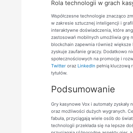
Rola technologii w grach ka
Współczesne technologie znacząco zmi
w zakresie sztucznej inteligencji i gr
interaktywne doświadczenia, które an
zastosowań mobilnych umożliwia grę na
blockchain zapewnia również większe b
zyskuje zaufanie graczy. Dodatkowo 
społecznościowych na promocję i rozwó
Twitter
oraz
LinkedIn
pełnią kluczową 
tytułów.
Podsumowanie
Gry kasynowe Vox i automaty zyskały n
oraz możliwości dużych wygranych. Cech
fabuła, przyciągają wiele osób do św
technologii przekłada się na lepsze d
przyciągają różnorodne aspekty gier, 