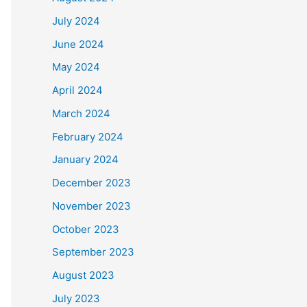
July 2024
June 2024
May 2024
April 2024
March 2024
February 2024
January 2024
December 2023
November 2023
October 2023
September 2023
August 2023
July 2023