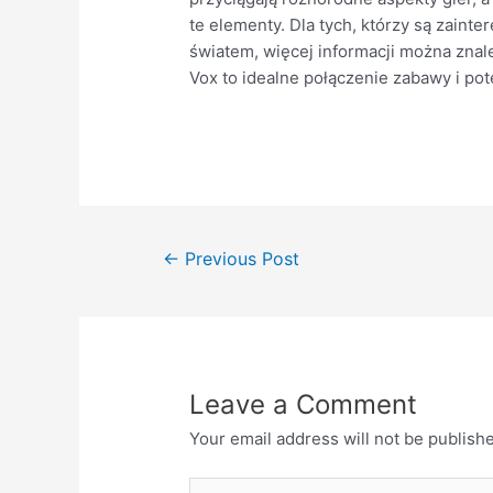
te elementy. Dla tych, którzy są zaint
światem, więcej informacji można znal
Vox to idealne połączenie zabawy i po
←
Previous Post
Leave a Comment
Your email address will not be publish