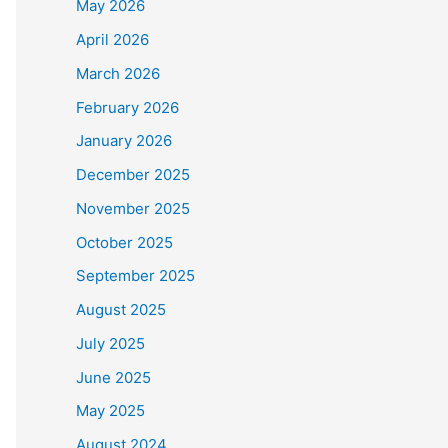
May 2026
April 2026
March 2026
February 2026
January 2026
December 2025
November 2025
October 2025
September 2025
August 2025
July 2025
June 2025
May 2025
August 2024