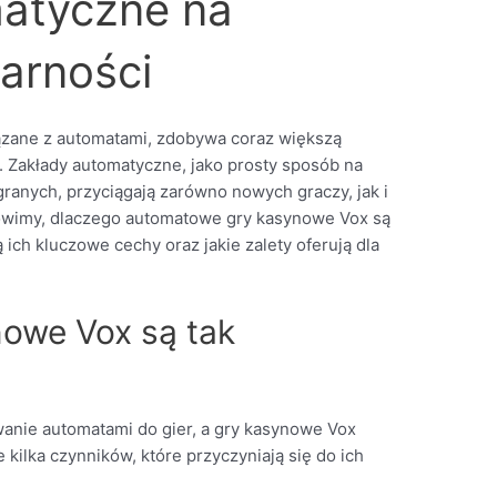
atyczne na
arności
ązane z automatami, zdobywa coraz większą
. Zakłady automatyczne, jako prosty sposób na
ranych, przyciągają zarówno nowych graczy, jak i
wimy, dlaczego automatowe gry kasynowe Vox są
ą ich kluczowe cechy oraz jakie zalety oferują dla
owe Vox są tak
wanie automatami do gier, a gry kasynowe Vox
 kilka czynników, które przyczyniają się do ich