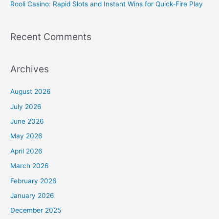
Rooli Casino: Rapid Slots and Instant Wins for Quick‑Fire Play
Recent Comments
Archives
August 2026
July 2026
June 2026
May 2026
April 2026
March 2026
February 2026
January 2026
December 2025