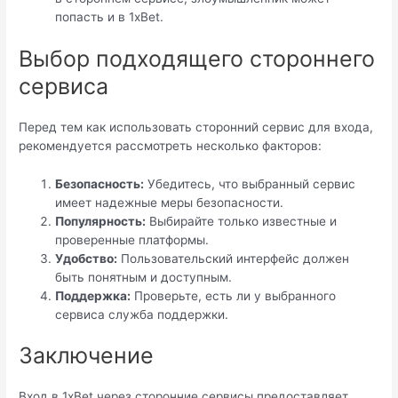
попасть и в 1xBet.
Выбор подходящего стороннего
сервиса
Перед тем как использовать сторонний сервис для входа,
рекомендуется рассмотреть несколько факторов:
Безопасность:
Убедитесь, что выбранный сервис
имеет надежные меры безопасности.
Популярность:
Выбирайте только известные и
проверенные платформы.
Удобство:
Пользовательский интерфейс должен
быть понятным и доступным.
Поддержка:
Проверьте, есть ли у выбранного
сервиса служба поддержки.
Заключение
Вход в 1xBet через сторонние сервисы предоставляет