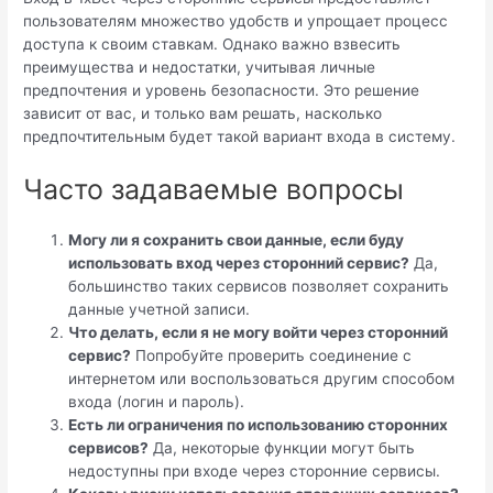
пользователям множество удобств и упрощает процесс
доступа к своим ставкам. Однако важно взвесить
преимущества и недостатки, учитывая личные
предпочтения и уровень безопасности. Это решение
зависит от вас, и только вам решать, насколько
предпочтительным будет такой вариант входа в систему.
Часто задаваемые вопросы
Могу ли я сохранить свои данные, если буду
использовать вход через сторонний сервис?
Да,
большинство таких сервисов позволяет сохранить
данные учетной записи.
Что делать, если я не могу войти через сторонний
сервис?
Попробуйте проверить соединение с
интернетом или воспользоваться другим способом
входа (логин и пароль).
Есть ли ограничения по использованию сторонних
сервисов?
Да, некоторые функции могут быть
недоступны при входе через сторонние сервисы.