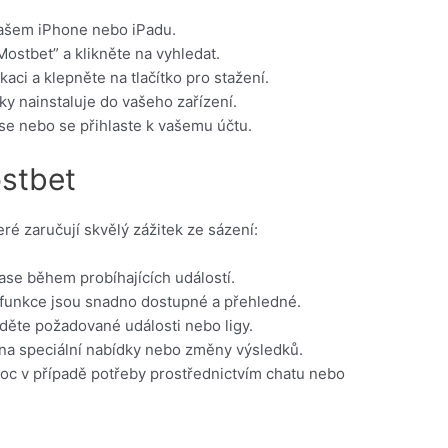
ašem iPhone nebo iPadu.
ostbet” a klikněte na vyhledat.
aci a klepněte na tlačítko pro stažení.
ky nainstaluje do vašeho zařízení.
e se nebo se přihlaste k vašemu účtu.
stbet
eré zaručují skvělý zážitek ze sázení:
ase během probíhajících událostí.
funkce jsou snadno dostupné a přehledné.
ěte požadované události nebo ligy.
na speciální nabídky nebo změny výsledků.
c v případě potřeby prostřednictvím chatu nebo