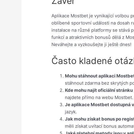
Závěr
Aplikace Mostbet je vynikající volbou p
oblíbené sportovní události na dosah 
instalace na různé platformy se stává 
funkcí a atraktivních bonusů dělá z Mo
Neváhejte a vyzkoušejte ji ještě dnes!
Často kladené otáz
Mohu stáhnout aplikaci Mostbe
stáhnout zdarma bez skrytých po
Kde mohu najít oficiální stránku
najdete přímo na webu Mostbet.
Je aplikace Mostbet dostupná v
jazyk.
Jak mohu získat bonus po regis
měli získat uvítací bonus automat
Jaké platební metody jsou v ap