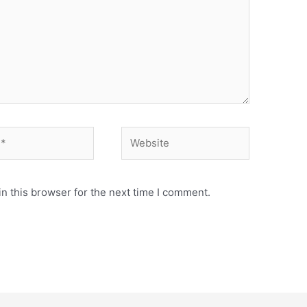
n this browser for the next time I comment.