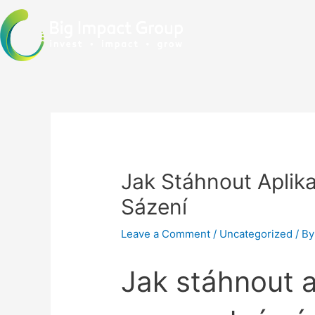
Jak Stáhnout Aplik
Sázení
Leave a Comment
/
Uncategorized
/ B
Jak stáhnout a