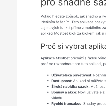
pro snadné sá
Pokud hledáte způsob, jak snadno a ryc
ideálním řešením. Tato aplikace poskytu
zajímavých funkcí přímo z mobilního zař
aplikaci Mostbet krok za krokem, jak ji
Proč si vybrat apli
Aplikace Mostbet přichází s řadou výho
proč se rozhodnout pro tuto aplikaci, pa
Uživatelská přívětivost:
Rozhraní
Dostupnost:
Aplikaci si můžete 
Široká nabídka sázek:
Možnost s
Bonusy a akce:
Noví uživatelé zí
vkladu.
Rychlé transakce:
Snadný proces