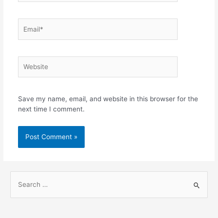
Save my name, email, and website in this browser for the
next time I comment.