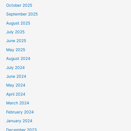
October 2025
September 2025
August 2025
July 2025
June 2025
May 2025
August 2024
July 2024
June 2024
May 2024
April 2024
March 2024
February 2024
January 2024
December 2023