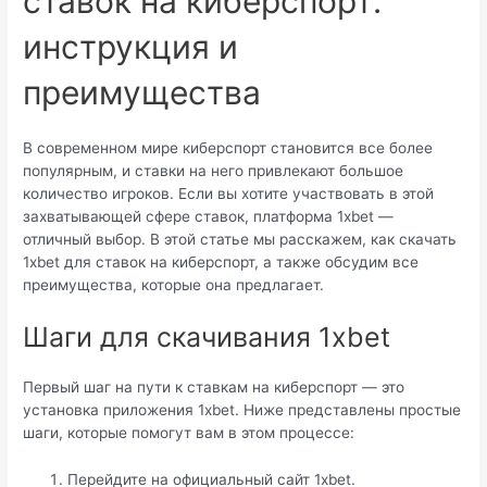
ставок на киберспорт:
инструкция и
преимущества
В современном мире киберспорт становится все более
популярным, и ставки на него привлекают большое
количество игроков. Если вы хотите участвовать в этой
захватывающей сфере ставок, платформа 1xbet —
отличный выбор. В этой статье мы расскажем, как скачать
1xbet для ставок на киберспорт, а также обсудим все
преимущества, которые она предлагает.
Шаги для скачивания 1xbet
Первый шаг на пути к ставкам на киберспорт — это
установка приложения 1xbet. Ниже представлены простые
шаги, которые помогут вам в этом процессе:
Перейдите на официальный сайт 1xbet.