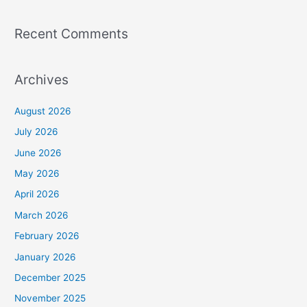
Recent Comments
Archives
August 2026
July 2026
June 2026
May 2026
April 2026
March 2026
February 2026
January 2026
December 2025
November 2025