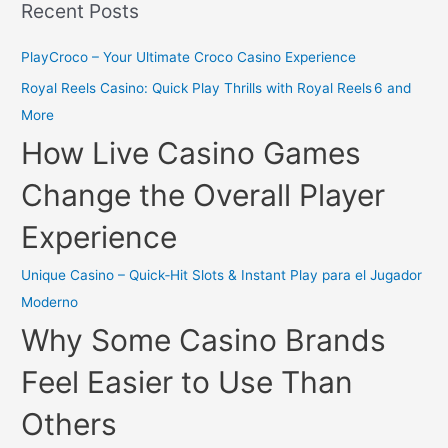
Recent Posts
PlayCroco – Your Ultimate Croco Casino Experience
Royal Reels Casino: Quick Play Thrills with Royal Reels 6 and
More
How Live Casino Games
Change the Overall Player
Experience
Unique Casino – Quick‑Hit Slots & Instant Play para el Jugador
Moderno
Why Some Casino Brands
Feel Easier to Use Than
Others