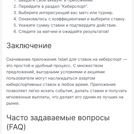
Введите свой аккаунт в приложении.
Перейдите в раздел “Киберспорт”.
Выберите интересующий вас матч или турнир.
Ознакомьтесь с коэффициентами и выберите ставку.
Укажите сумму ставки и подтвердите действие.
Следите за матчем и ожидайте результатов!
Заключение
Скачивание приложения 1xbet для ставок на киберспорт —
это простой и удобный процесс. С множеством
предложений, выгодными условиями и акциями
пользователи могут наслаждаться азартом
киберспортивных ставок в любое время. Приложение
позволяет легко искать события, делать ставки и получать
мгновенные выплаты, что делает его одним из лучших на
рынке.
Часто задаваемые вопросы
(FAQ)