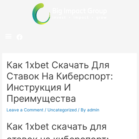
Как 1xbet Скачать Для
Ставок На Киберспорт:
Инструкция И
Преимущества
Leave a Comment
/
Uncategorized
/ By
admin
Как 1xbet скачать для