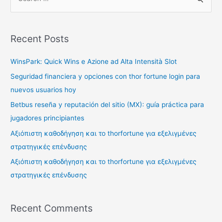
Recent Posts
WinsPark: Quick Wins e Azione ad Alta Intensità Slot
Seguridad financiera y opciones con thor fortune login para
nuevos usuarios hoy
Betbus reseña y reputación del sitio (MX): guía práctica para
jugadores principiantes
Αξιόπιστη καθοδήγηση και το thorfortune για εξελιγμένες
στρατηγικές επένδυσης
Αξιόπιστη καθοδήγηση και το thorfortune για εξελιγμένες
στρατηγικές επένδυσης
Recent Comments