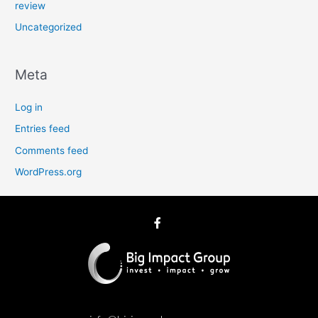
review
Uncategorized
Meta
Log in
Entries feed
Comments feed
WordPress.org