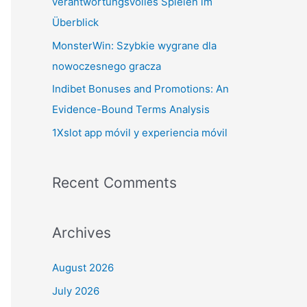
verantwortungsvolles Spielen im
Überblick
MonsterWin: Szybkie wygrane dla
nowoczesnego gracza
Indibet Bonuses and Promotions: An
Evidence-Bound Terms Analysis
1Xslot app móvil y experiencia móvil
Recent Comments
Archives
August 2026
July 2026