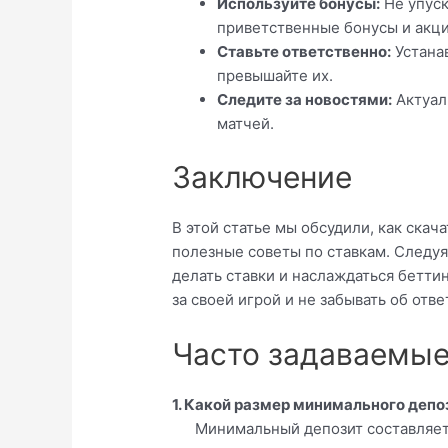
Используйте бонусы:
Не упуск
приветственные бонусы и акци
Ставьте ответственно:
Устанав
превышайте их.
Следите за новостями:
Актуал
матчей.
Заключение
В этой статье мы обсудили, как скач
полезные советы по ставкам. Следуя
делать ставки и наслаждаться бетти
за своей игрой и не забывать об отв
Часто задаваемы
1. Какой размер минимального депоз
Минимальный депозит составляет