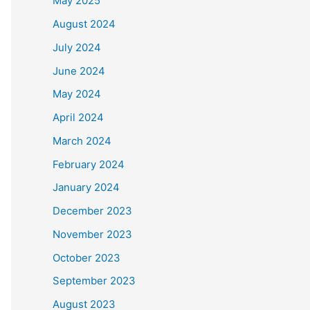
May 2025
August 2024
July 2024
June 2024
May 2024
April 2024
March 2024
February 2024
January 2024
December 2023
November 2023
October 2023
September 2023
August 2023