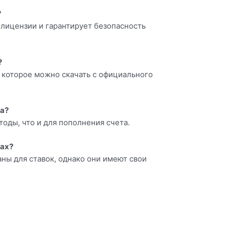
?
 лицензии и гарантирует безопасность
?
 которое можно скачать с официального
ва?
тоды, что и для пополнения счета.
ках?
аны для ставок, однако они имеют свои