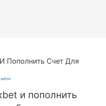
HOME
ABOUT US
PORTFOLIO OF OFFERINGS
PRO
 И Пополнить Счет Для
y
admin
xbet и пополнить