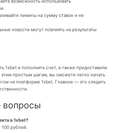
айте возможность использовать
и.
ливайте лимиты на сумму ставок и не
ьные новости могут повлиять на результаты
ать 1xbet и пополнить счет, а также предоставили
 этим простым шагам, вы сможете легко начать
нгом на платформе 1xbet. Главное — это следить
етственности.
е вопросы
ита в 1xbet?
 100 рублей.