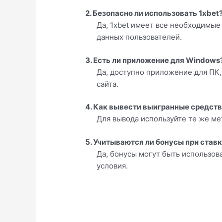
2. Безопасно ли использовать 1xbet
Да, 1xbet имеет все необходимые
данных пользователей.
3. Есть ли приложение для Windows
Да, доступно приложение для ПК,
сайта.
4. Как вывести выигранные средст
Для вывода используйте те же ме
5. Учитываются ли бонусы при став
Да, бонусы могут быть использов
условия.