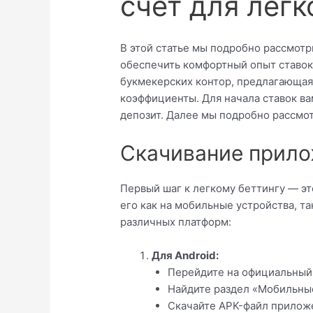
счет для легк
В этой статье мы подробно рассмотр
обеспечить комфортный опыт ставок.
букмекерских контор, предлагающая
коэффициенты. Для начала ставок в
депозит. Далее мы подробно рассмот
Скачивание прило
Первый шаг к легкому беттингу — эт
его как на мобильные устройства, та
различных платформ:
Для Android:
Перейдите на официальный 
Найдите раздел «Мобильны
Скачайте APK-файл прилож