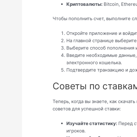
Криптовалюты:
Bitcoin, Ethere
Чтобы пополнить счет, выполните с
Откройте приложение и войдите
На главной странице выберите
Выберите способ пополнения и
Введите необходимые данные,
электронного кошелька.
Подтвердите транзакцию и дож
Советы по ставкам
Теперь, когда вы знаете, как скачат
советов для успешной ставки:
Изучайте статистику:
Перед с
игроков.