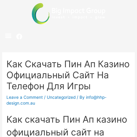
Как Скачать Пин Ап Казино
Официальный Сайт На
Телефон Для Игры
Leave a Comment
/
Uncategorized
/ By
info@hhp-
design.com.au
Как скачать Пин Ап казино
официальный сайт на