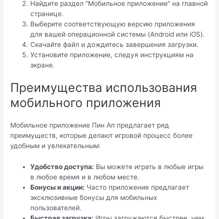
Найдите раздел “Мобильное приложение” на главной
странице.
Выберите соответствующую версию приложения
для вашей операционной системы (Android или iOS).
Скачайте файл и дождитесь завершения загрузки.
Установите приложение, следуя инструкциям на
экране.
Преимущества использования
мобильного приложения
Мобильное приложение Пин Ап предлагает ряд
преимуществ, которые делают игровой процесс более
удобным и увлекательным:
Удобство доступа:
Вы можете играть в любые игры
в любое время и в любом месте.
Бонусы и акции:
Часто приложение предлагает
эксклюзивные бонусы для мобильных
пользователей.
Быстрая загрузка:
Игры загружаются быстрее, чем