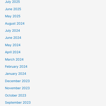
July 2025
June 2025
May 2025
August 2024
July 2024
June 2024
May 2024
April 2024
March 2024
February 2024
January 2024
December 2023
November 2023
October 2023
September 2023