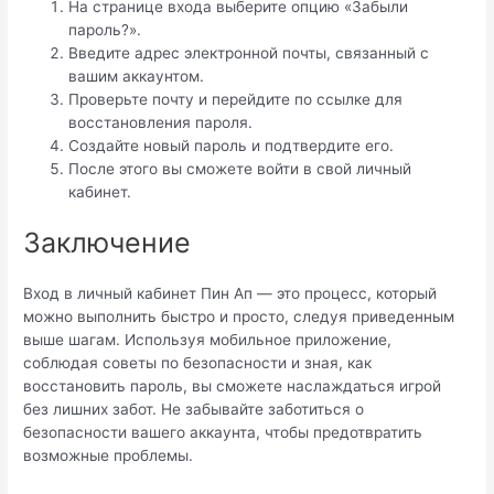
На странице входа выберите опцию «Забыли
пароль?».
Введите адрес электронной почты, связанный с
вашим аккаунтом.
Проверьте почту и перейдите по ссылке для
восстановления пароля.
Создайте новый пароль и подтвердите его.
После этого вы сможете войти в свой личный
кабинет.
Заключение
Вход в личный кабинет Пин Ап — это процесс, который
можно выполнить быстро и просто, следуя приведенным
выше шагам. Используя мобильное приложение,
соблюдая советы по безопасности и зная, как
восстановить пароль, вы сможете наслаждаться игрой
без лишних забот. Не забывайте заботиться о
безопасности вашего аккаунта, чтобы предотвратить
возможные проблемы.