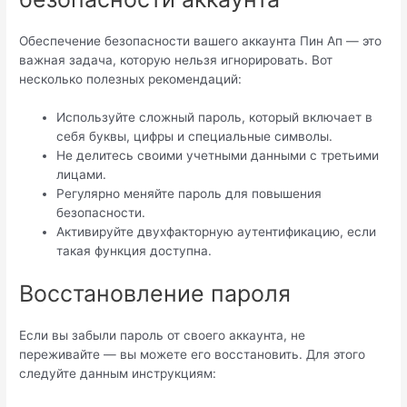
Обеспечение безопасности вашего аккаунта Пин Ап — это
важная задача, которую нельзя игнорировать. Вот
несколько полезных рекомендаций:
Используйте сложный пароль, который включает в
себя буквы, цифры и специальные символы.
Не делитесь своими учетными данными с третьими
лицами.
Регулярно меняйте пароль для повышения
безопасности.
Активируйте двухфакторную аутентификацию, если
такая функция доступна.
Восстановление пароля
Если вы забыли пароль от своего аккаунта, не
переживайте — вы можете его восстановить. Для этого
следуйте данным инструкциям: