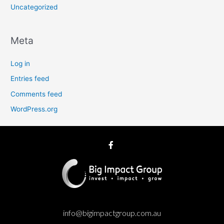
Uncategorized
Meta
Log in
Entries feed
Comments feed
WordPress.org
info@bigimpactgroup.com.au