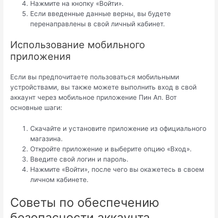
Нажмите на кнопку «Войти».
Если введенные данные верны, вы будете
перенаправлены в свой личный кабинет.
Использование мобильного
приложения
Если вы предпочитаете пользоваться мобильными
устройствами, вы также можете выполнить вход в свой
аккаунт через мобильное приложение Пин Ап. Вот
основные шаги:
Скачайте и установите приложение из официального
магазина.
Откройте приложение и выберите опцию «Вход».
Введите свой логин и пароль.
Нажмите «Войти», после чего вы окажетесь в своем
личном кабинете.
Советы по обеспечению
безопасности аккаунта