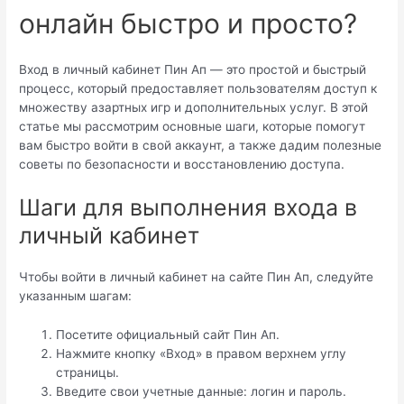
онлайн быстро и просто?
Вход в личный кабинет Пин Ап — это простой и быстрый
процесс, который предоставляет пользователям доступ к
множеству азартных игр и дополнительных услуг. В этой
статье мы рассмотрим основные шаги, которые помогут
вам быстро войти в свой аккаунт, а также дадим полезные
советы по безопасности и восстановлению доступа.
Шаги для выполнения входа в
личный кабинет
Чтобы войти в личный кабинет на сайте Пин Ап, следуйте
указанным шагам:
Посетите официальный сайт Пин Ап.
Нажмите кнопку «Вход» в правом верхнем углу
страницы.
Введите свои учетные данные: логин и пароль.