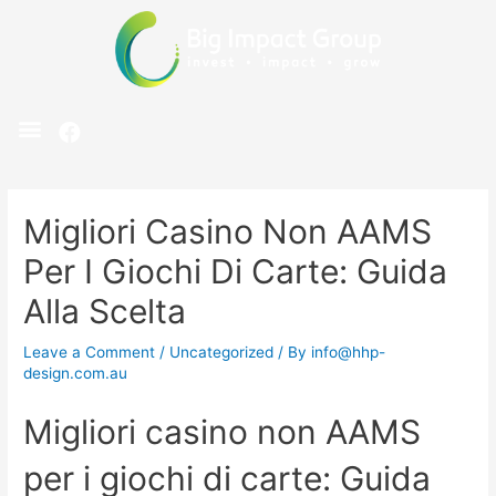
Migliori Casino Non AAMS
Per I Giochi Di Carte: Guida
Alla Scelta
Leave a Comment
/
Uncategorized
/ By
info@hhp-
design.com.au
Migliori casino non AAMS
per i giochi di carte: Guida