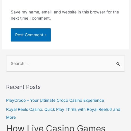
Save my name, email, and website in this browser for the
next time I comment.
Recent Posts
PlayCroco – Your Ultimate Croco Casino Experience
Royal Reels Casino: Quick Play Thrills with Royal Reels 6 and
More
How Live Casino Games