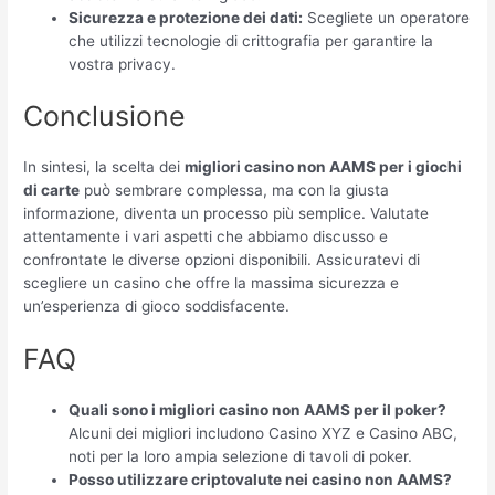
Sicurezza e protezione dei dati:
Scegliete un operatore
che utilizzi tecnologie di crittografia per garantire la
vostra privacy.
Conclusione
In sintesi, la scelta dei
migliori casino non AAMS per i giochi
di carte
può sembrare complessa, ma con la giusta
informazione, diventa un processo più semplice. Valutate
attentamente i vari aspetti che abbiamo discusso e
confrontate le diverse opzioni disponibili. Assicuratevi di
scegliere un casino che offre la massima sicurezza e
un’esperienza di gioco soddisfacente.
FAQ
Quali sono i migliori casino non AAMS per il poker?
Alcuni dei migliori includono Casino XYZ e Casino ABC,
noti per la loro ampia selezione di tavoli di poker.
Posso utilizzare criptovalute nei casino non AAMS?