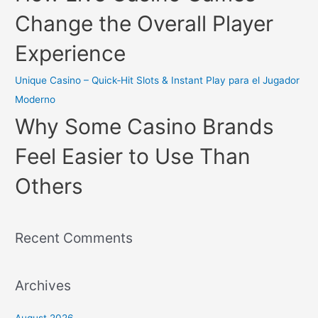
Change the Overall Player
Experience
Unique Casino – Quick‑Hit Slots & Instant Play para el Jugador
Moderno
Why Some Casino Brands
Feel Easier to Use Than
Others
Recent Comments
Archives
August 2026