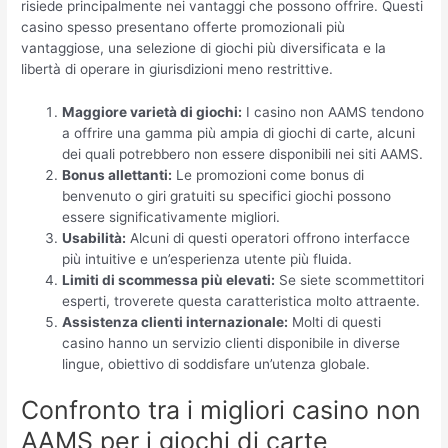
risiede principalmente nei vantaggi che possono offrire. Questi
casino spesso presentano offerte promozionali più
vantaggiose, una selezione di giochi più diversificata e la
libertà di operare in giurisdizioni meno restrittive.
Maggiore varietà di giochi:
I casino non AAMS tendono
a offrire una gamma più ampia di giochi di carte, alcuni
dei quali potrebbero non essere disponibili nei siti AAMS.
Bonus allettanti:
Le promozioni come bonus di
benvenuto o giri gratuiti su specifici giochi possono
essere significativamente migliori.
Usabilità:
Alcuni di questi operatori offrono interfacce
più intuitive e un’esperienza utente più fluida.
Limiti di scommessa più elevati:
Se siete scommettitori
esperti, troverete questa caratteristica molto attraente.
Assistenza clienti internazionale:
Molti di questi
casino hanno un servizio clienti disponibile in diverse
lingue, obiettivo di soddisfare un’utenza globale.
Confronto tra i migliori casino non
AAMS per i giochi di carte