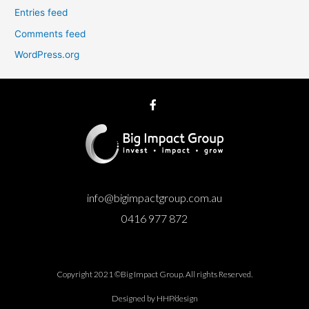
Entries feed
Comments feed
WordPress.org
info@bigimpactgroup.com.au
0416 977 872
Copyright 2021 ©Big Impact Group. All rights Reserved.
Designed by HHP/design