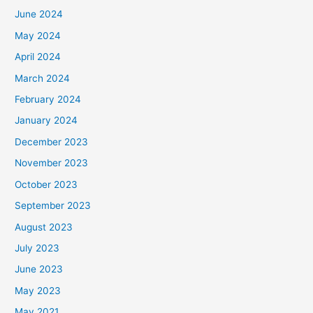
June 2024
May 2024
April 2024
March 2024
February 2024
January 2024
December 2023
November 2023
October 2023
September 2023
August 2023
July 2023
June 2023
May 2023
May 2021