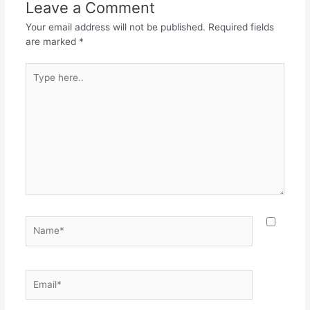
Leave a Comment
Your email address will not be published.
Required fields
are marked
*