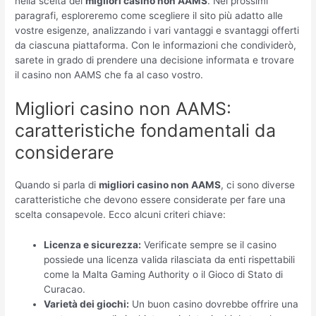
nella scelta dei
migliori casino non AAMS
. Nei prossimi
paragrafi, esploreremo come scegliere il sito più adatto alle
vostre esigenze, analizzando i vari vantaggi e svantaggi offerti
da ciascuna piattaforma. Con le informazioni che condividerò,
sarete in grado di prendere una decisione informata e trovare
il casino non AAMS che fa al caso vostro.
Migliori casino non AAMS:
caratteristiche fondamentali da
considerare
Quando si parla di
migliori casino non AAMS
, ci sono diverse
caratteristiche che devono essere considerate per fare una
scelta consapevole. Ecco alcuni criteri chiave:
Licenza e sicurezza:
Verificate sempre se il casino
possiede una licenza valida rilasciata da enti rispettabili
come la Malta Gaming Authority o il Gioco di Stato di
Curacao.
Varietà dei giochi:
Un buon casino dovrebbe offrire una