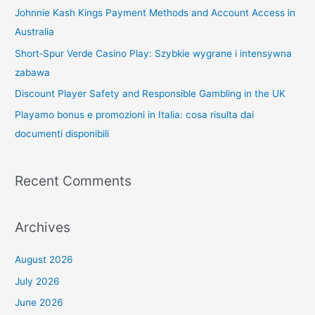
Johnnie Kash Kings Payment Methods and Account Access in
Australia
Short‑Spur Verde Casino Play: Szybkie wygrane i intensywna
zabawa
Discount Player Safety and Responsible Gambling in the UK
Playamo bonus e promozioni in Italia: cosa risulta dai
documenti disponibili
Recent Comments
Archives
August 2026
July 2026
June 2026