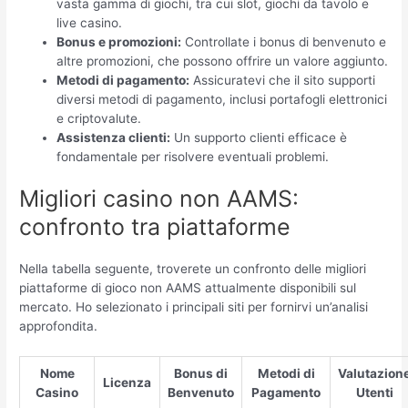
vasta gamma di giochi, tra cui slot, giochi da tavolo e
live casino.
Bonus e promozioni:
Controllate i bonus di benvenuto e
altre promozioni, che possono offrire un valore aggiunto.
Metodi di pagamento:
Assicuratevi che il sito supporti
diversi metodi di pagamento, inclusi portafogli elettronici
e criptovalute.
Assistenza clienti:
Un supporto clienti efficace è
fondamentale per risolvere eventuali problemi.
Migliori casino non AAMS:
confronto tra piattaforme
Nella tabella seguente, troverete un confronto delle migliori
piattaforme di gioco non AAMS attualmente disponibili sul
mercato. Ho selezionato i principali siti per fornirvi un’analisi
approfondita.
Nome
Bonus di
Metodi di
Valutazion
Licenza
Casino
Benvenuto
Pagamento
Utenti