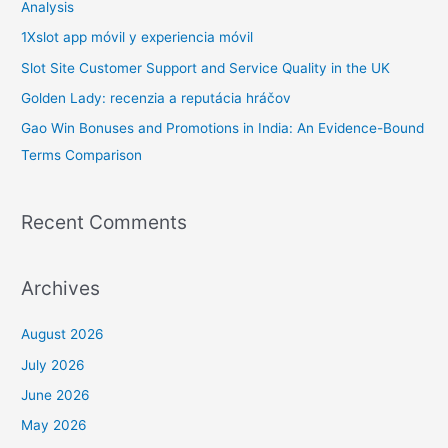
Analysis
1Xslot app móvil y experiencia móvil
Slot Site Customer Support and Service Quality in the UK
Golden Lady: recenzia a reputácia hráčov
Gao Win Bonuses and Promotions in India: An Evidence-Bound
Terms Comparison
Recent Comments
Archives
August 2026
July 2026
June 2026
May 2026