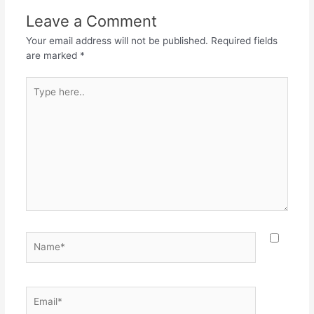
Leave a Comment
Your email address will not be published.
Required fields
are marked
*