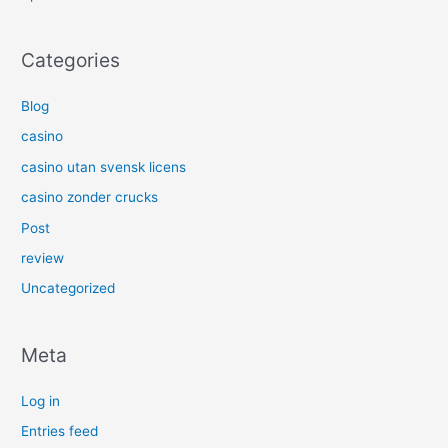
Categories
Blog
casino
casino utan svensk licens
casino zonder crucks
Post
review
Uncategorized
Meta
Log in
Entries feed