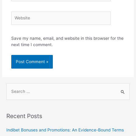
Save my name, email, and website in this browser for the
next time I comment.
Recent Posts
Indibet Bonuses and Promotions: An Evidence-Bound Terms