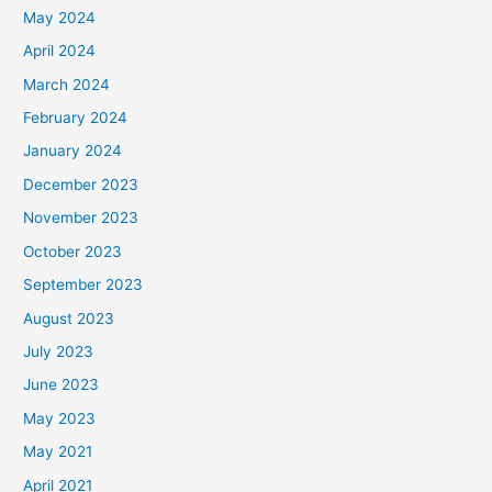
May 2024
April 2024
March 2024
February 2024
January 2024
December 2023
November 2023
October 2023
September 2023
August 2023
July 2023
June 2023
May 2023
May 2021
April 2021