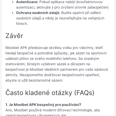
Autentizace:
Pokud aplikace nabízí dvoufaktorovou
autentizaci, aktivujte ji pro zvýšení úrovně zabezpečení.
Ochrana osobních údajů:
Buďte opatrní při sdílení
osobních údajů a nikdy je nezveřejňujte na veřejných
fórech.
Závěr
Mostbet APK představuje skvělou volbu pro všechny, kteří
hledají bezpečné a pohodlné způsoby, jak sázet na sportovní
události přímo ze svého mobilního telefonu. Se snadným
stahováním, širokým výběrem sázek a důrazem na
bezpečnost je Mostbet ideálních partnerem pro vaše sázkové
aktivity. Nezapomeňte dodržovat bezpečnostní opatření,
abyste si užili bezstarostné sázení.
Často kladené otázky (FAQs)
1. Je Mostbet APK bezpečný pro používání?
Ano, Mostbet používá moderní šifrovací technologie, aby
zajistil bezpečnost uživatelských dat.