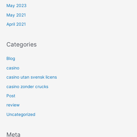
May 2023
May 2021
April 2021
Categories
Blog
casino
casino utan svensk licens
casino zonder crucks
Post
review
Uncategorized
Meta