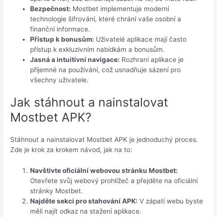
Bezpečnost:
Mostbet implementuje moderní
technologie šifrování, které chrání vaše osobní a
finanční informace.
Přístup k bonusům:
Uživatelé aplikace mají často
přístup k exkluzivním nabídkám a bonusům.
Jasná a intuitivní navigace:
Rozhraní aplikace je
příjemné na používání, což usnadňuje sázení pro
všechny uživatele.
Jak stáhnout a nainstalovat
Mostbet APK?
Stáhnout a nainstalovat Mostbet APK je jednoduchý proces.
Zde je krok za krokem návod, jak na to:
Navštivte oficiální webovou stránku Mostbet:
Otevřete svůj webový prohlížeč a přejděte na oficiální
stránky Mostbet.
Najděte sekci pro stahování APK:
V zápatí webu byste
měli najít odkaz na stažení aplikace.