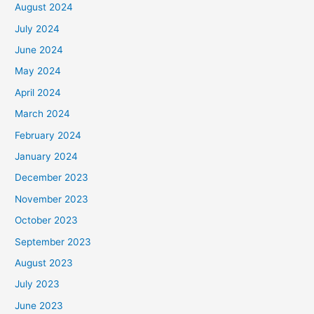
August 2024
July 2024
June 2024
May 2024
April 2024
March 2024
February 2024
January 2024
December 2023
November 2023
October 2023
September 2023
August 2023
July 2023
June 2023