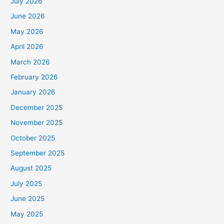
July 2026
June 2026
May 2026
April 2026
March 2026
February 2026
January 2026
December 2025
November 2025
October 2025
September 2025
August 2025
July 2025
June 2025
May 2025