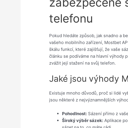
zabezpečené 
telefonu
Pokud hledáte způsob, jak snadno a be
vašeho mobilního zařízení, Mostbet APK
škálu funkcí, které zajišťují, že vaše s
článku se podíváme na hlavní výhody p
zvážit její stažení na svůj telefon.
Jaké jsou výhody 
Existuje mnoho důvodů, proč si lidé vy
jsou některé z nejvýznamnějších výhod
Pohodlnost:
Sázení přímo z vaše
Široký výběr sázek:
Aplikace po
sázet na to, co máte rádi.