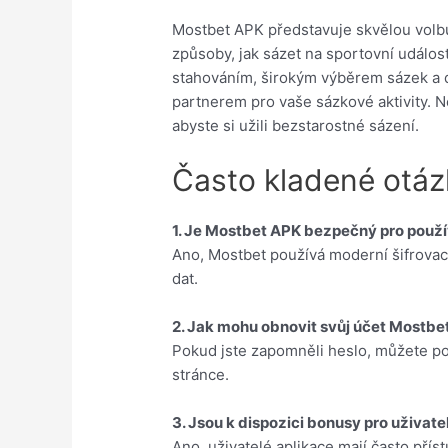
Mostbet APK představuje skvělou volbu
způsoby, jak sázet na sportovní událo
stahováním, širokým výběrem sázek a 
partnerem pro vaše sázkové aktivity. 
abyste si užili bezstarostné sázení.
Často kladené otáz
1. Je Mostbet APK bezpečný pro použí
Ano, Mostbet používá moderní šifrovací
dat.
2. Jak mohu obnovit svůj účet Mostbe
Pokud jste zapomněli heslo, můžete po
stránce.
3. Jsou k dispozici bonusy pro uživat
Ano, uživatelé aplikace mají často pří