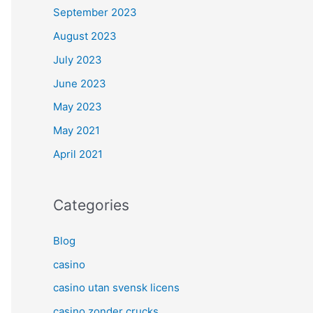
September 2023
August 2023
July 2023
June 2023
May 2023
May 2021
April 2021
Categories
Blog
casino
casino utan svensk licens
casino zonder crucks