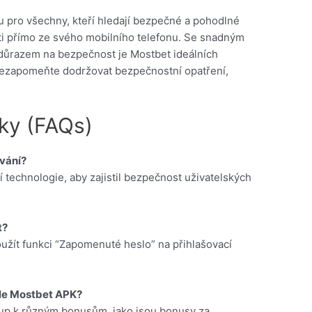
 pro všechny, kteří hledají bezpečné a pohodlné
sti přímo ze svého mobilního telefonu. Se snadným
důrazem na bezpečnost je Mostbet ideálních
Nezapomeňte dodržovat bezpečnostní opatření,
ky (FAQs)
vání?
 technologie, aby zajistil bezpečnost uživatelských
t?
užít funkci “Zapomenuté heslo” na přihlašovací
ele Mostbet APK?
stup k různým bonusům, jako jsou bonusy za