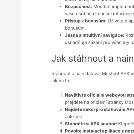
Bezpečnost:
Mostbet implementu
vaše osobní a finanční informace
Přístup k bonusům:
Uživatelé ap
bonusům.
Jasná a intuitivní navigace:
Rozh
usnadňuje sázení pro všechny už
Jak stáhnout a nai
Stáhnout a nainstalovat Mostbet APK j
jak na to:
Navštivte oficiální webovou st
přejděte na oficiální stránky Mos
Najděte sekci pro stahování AP
aplikace.
Stáhněte si APK soubor:
Klepnět
Povolte instalaci aplikace z ne