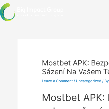
Mostbet APK: Bez
Sázení Na Vašem T
Leave a Comment
/
Uncategorized
/ B
Mostbet APK: