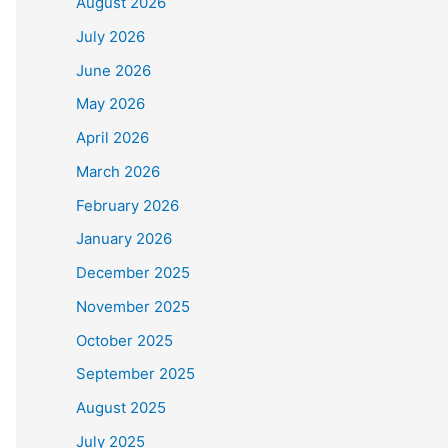
August 2026
July 2026
June 2026
May 2026
April 2026
March 2026
February 2026
January 2026
December 2025
November 2025
October 2025
September 2025
August 2025
July 2025