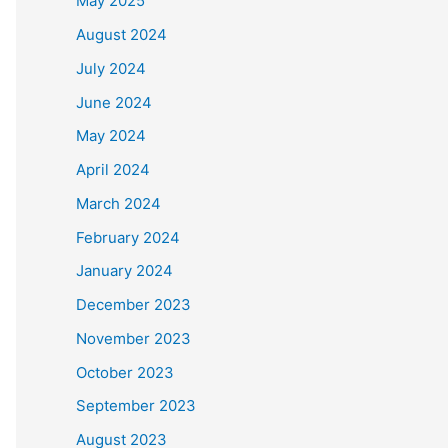
May 2025
August 2024
July 2024
June 2024
May 2024
April 2024
March 2024
February 2024
January 2024
December 2023
November 2023
October 2023
September 2023
August 2023