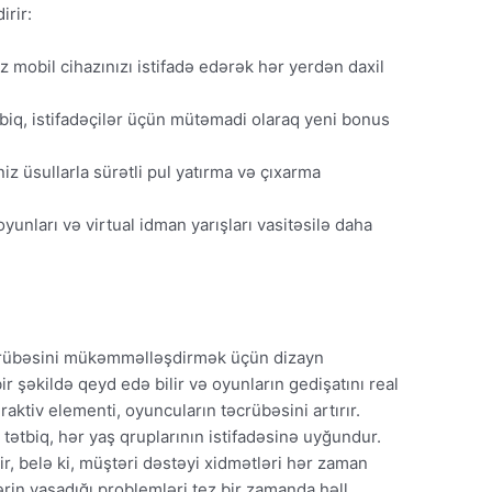
irir:
 mobil cihazınızı istifadə edərək hər yerdən daxil
biq, istifadəçilər üçün mütəmadi olaraq yeni bonus
niz üsullarla sürətli pul yatırma və çıxarma
yunları və virtual idman yarışları vasitəsilə daha
əcrübəsini mükəmməlləşdirmək üçün dizayn
 bir şəkildə qeyd edə bilir və oyunların gedişatını real
eraktiv elementi, oyuncuların təcrübəsini artırır.
 tətbiq, hər yaş qruplarının istifadəsinə uyğundur.
ir, belə ki, müştəri dəstəyi xidmətləri hər zaman
ərin yaşadığı problemləri tez bir zamanda həll