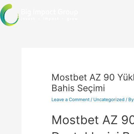
Mostbet AZ 90 Yükl
Bahis Seçimi
Leave a Comment
/
Uncategorized
/ B
Mostbet AZ 90