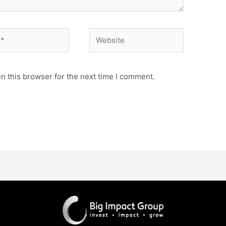
n this browser for the next time I comment.