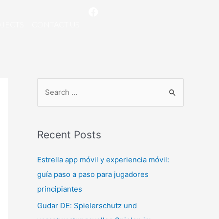
JECTS
CONTACT US
Recent Posts
Estrella app móvil y experiencia móvil:
guía paso a paso para jugadores
principiantes
Gudar DE: Spielerschutz und