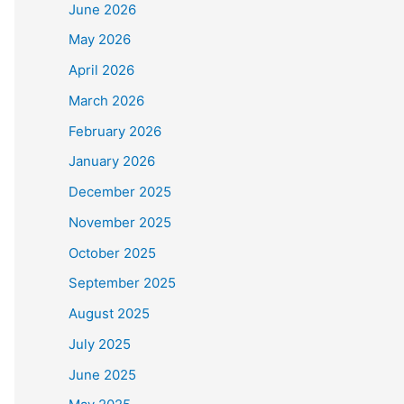
June 2026
May 2026
April 2026
March 2026
February 2026
January 2026
December 2025
November 2025
October 2025
September 2025
August 2025
July 2025
June 2025