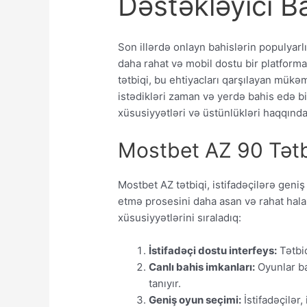
Dəstəkləyici B
Son illərdə onlayn bahislərin populyarl
daha rahat və mobil dostu bir platforma 
tətbiqi, bu ehtiyacları qarşılayan mükəmm
istədikləri zaman və yerdə bahis edə bi
xüsusiyyətləri və üstünlükləri haqqında
Mostbet AZ 90 Tətbi
Mostbet AZ tətbiqi, istifadəçilərə geniş
etmə prosesini daha asan və rahat hala 
xüsusiyyətlərini sıraladıq:
İstifadəçi dostu interfeys:
Tətbiq
Canlı bahis imkanları:
Oyunlar ba
tanıyır.
Geniş oyun seçimi:
İstifadəçilər