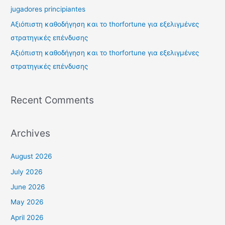
jugadores principiantes
Αξιόπιστη καθοδήγηση και το thorfortune για εξελιγμένες
στρατηγικές επένδυσης
Αξιόπιστη καθοδήγηση και το thorfortune για εξελιγμένες
στρατηγικές επένδυσης
Recent Comments
Archives
August 2026
July 2026
June 2026
May 2026
April 2026