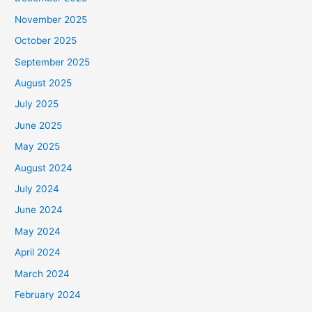
November 2025
October 2025
September 2025
August 2025
July 2025
June 2025
May 2025
August 2024
July 2024
June 2024
May 2024
April 2024
March 2024
February 2024