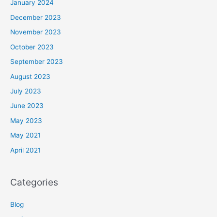
January 2024
December 2023
November 2023
October 2023
September 2023
August 2023
July 2023
June 2023
May 2023
May 2021
April 2021
Categories
Blog