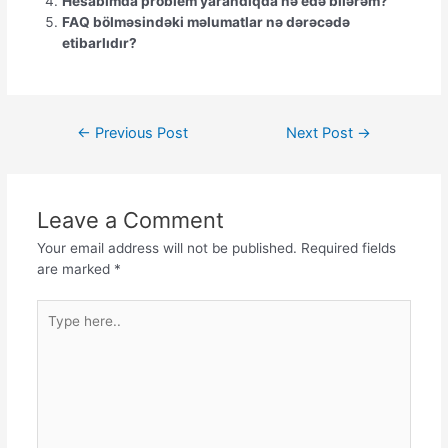
Hesabımda problem yarandıqda nə edə bilərəm?
FAQ bölməsindəki məlumatlar nə dərəcədə
etibarlıdır?
←
Previous Post
Next Post
→
Leave a Comment
Your email address will not be published.
Required fields
are marked
*