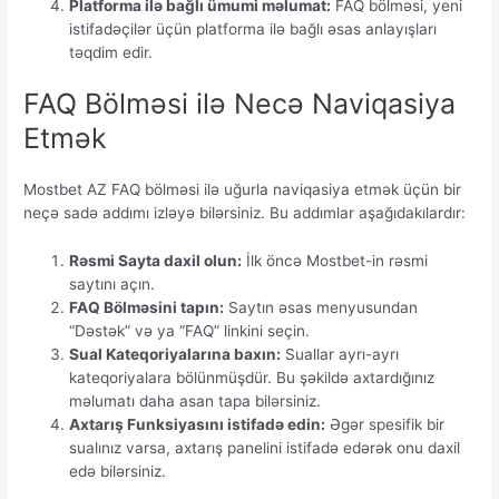
Platforma ilə bağlı ümumi məlumat:
FAQ bölməsi, yeni
istifadəçilər üçün platforma ilə bağlı əsas anlayışları
təqdim edir.
FAQ Bölməsi ilə Necə Naviqasiya
Etmək
Mostbet AZ FAQ bölməsi ilə uğurla naviqasiya etmək üçün bir
neçə sadə addımı izləyə bilərsiniz. Bu addımlar aşağıdakılardır:
Rəsmi Sayta daxil olun:
İlk öncə Mostbet-in rəsmi
saytını açın.
FAQ Bölməsini tapın:
Saytın əsas menyusundan
“Dəstək” və ya “FAQ” linkini seçin.
Sual Kateqoriyalarına baxın:
Suallar ayrı-ayrı
kateqoriyalara bölünmüşdür. Bu şəkildə axtardığınız
məlumatı daha asan tapa bilərsiniz.
Axtarış Funksiyasını istifadə edin:
Əgər spesifik bir
sualınız varsa, axtarış panelini istifadə edərək onu daxil
edə bilərsiniz.