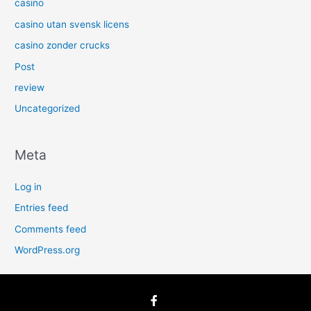
casino
casino utan svensk licens
casino zonder crucks
Post
review
Uncategorized
Meta
Log in
Entries feed
Comments feed
WordPress.org