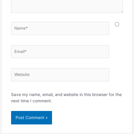
Save my name, email, and website in this browser for the
next time I comment.