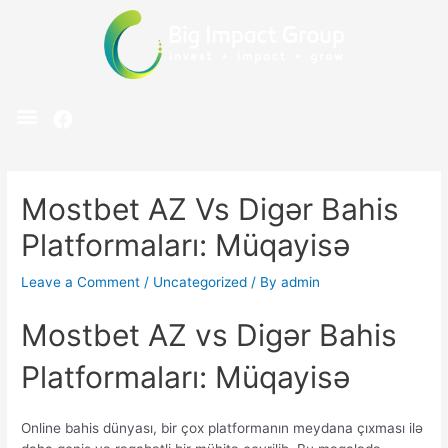
Mostbet AZ Vs Digər Bahis
Platformaları: Müqayisə
Leave a Comment
/
Uncategorized
/ By
admin
Mostbet AZ vs Digər Bahis
Platformaları: Müqayisə
Online bahis dünyası, bir çox platformanın meydana çıxması ilə