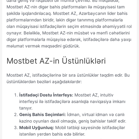
daha geniş və rəqabətli bir mühitə çevrilib. Bu məqalədə,
Mostbet AZ-nin digər bahis platformaları ilə müqayisəsi tam
şəkildə işıqlandırılacaq. Mostbet AZ, Azərbaycanın lider bahis
platformalarından biridir, lakin digər tanınmış platformalarla
olan müqayisəsi istifadəçilərin seçim etməsində əhəmiyyətli rol
oynayır. Beləliklə, Mostbet AZ-nin müsbət və mənfi cəhətlərini
digər platformalarla müqayisə edərək, istifadəçilərə daha yaxşı
məlumat vermək məqsədini güdürük.
Mostbet AZ-in Üstünlükləri
Mostbet AZ, istifadəçilərinə bir sıra üstünlüklər təqdim edir. Bu
üstünlüklərdən bəziləri aşağıdakılardır:
İstifadəçi Dostu İnterfeys:
Mostbet AZ, intuitiv
interfeysi ilə istifadəçilərə asanlıqla naviqasiya imkanı
tanıyır.
Geniş Bahis Seçimləri:
İdman, virtual idman və canlı
kazino oyunları daxil olmaqla, geniş bahislər təklif edir.
Mobil Uyğunluq:
Mobil tətbiqi sayesinde istifadəçilər
istənilən yerdən bahis edə bilirlər.