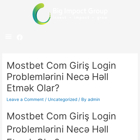
Mostbet Com Giriş Login
Problemlərini Necə Həll
Etmək Olar?
Leave a Comment
/
Uncategorized
/ By
admin
Mostbet Com Giriş Login
Problemlərini Necə Həll