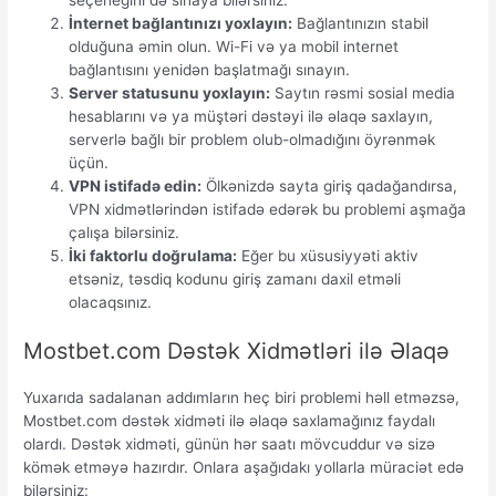
seçeneğini də sınaya bilərsiniz.
İnternet bağlantınızı yoxlayın:
Bağlantınızın stabil
olduğuna əmin olun. Wi-Fi və ya mobil internet
bağlantısını yenidən başlatmağı sınayın.
Server statusunu yoxlayın:
Saytın rəsmi sosial media
hesablarını və ya müştəri dəstəyi ilə əlaqə saxlayın,
serverlə bağlı bir problem olub-olmadığını öyrənmək
üçün.
VPN istifadə edin:
Ölkənizdə sayta giriş qadağandırsa,
VPN xidmətlərindən istifadə edərək bu problemi aşmağa
çalışa bilərsiniz.
İki faktorlu doğrulama:
Eğer bu xüsusiyyəti aktiv
etsəniz, təsdiq kodunu giriş zamanı daxil etməli
olacaqsınız.
Mostbet.com Dəstək Xidmətləri ilə Əlaqə
Yuxarıda sadalanan addımların heç biri problemi həll etməzsə,
Mostbet.com dəstək xidməti ilə əlaqə saxlamağınız faydalı
olardı. Dəstək xidməti, günün hər saatı mövcuddur və sizə
kömək etməyə hazırdır. Onlara aşağıdakı yollarla müraciət edə
bilərsiniz: