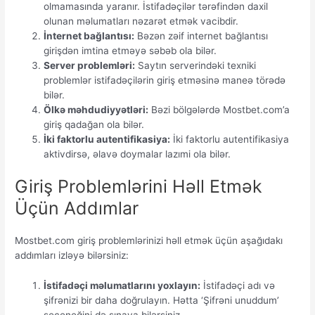
olmamasında yaranır. İstifadəçilər tərəfindən daxil
olunan məlumatları nəzarət etmək vacibdir.
İnternet bağlantısı:
Bəzən zəif internet bağlantısı
girişdən imtina etməyə səbəb ola bilər.
Server problemləri:
Saytın serverindəki texniki
problemlər istifadəçilərin giriş etməsinə maneə törədə
bilər.
Ölkə məhdudiyyətləri:
Bəzi bölgələrdə Mostbet.com’a
giriş qadağan ola bilər.
İki faktorlu autentifikasiya:
İki faktorlu autentifikasiya
aktivdirsə, əlavə doymalar lazımi ola bilər.
Giriş Problemlərini Həll Etmək
Üçün Addımlar
Mostbet.com giriş problemlərinizi həll etmək üçün aşağıdakı
addımları izləyə bilərsiniz:
İstifadəçi məlumatlarını yoxlayın:
İstifadəçi adı və
şifrənizi bir daha doğrulayın. Hətta ‘Şifrəni unuddum’