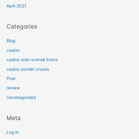
April 2021
Categories
Blog
casino
casino utan svensk licens
casino zonder crucks
Post
review
Uncategorized
Meta
Log in