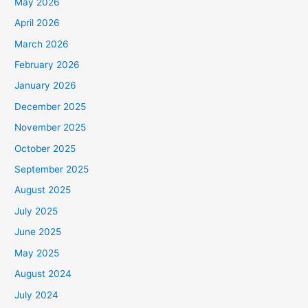
May 2026
April 2026
March 2026
February 2026
January 2026
December 2025
November 2025
October 2025
September 2025
August 2025
July 2025
June 2025
May 2025
August 2024
July 2024