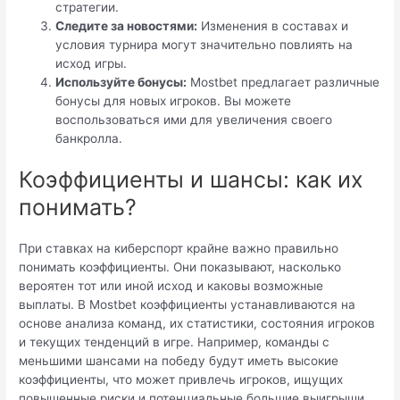
стратегии.
Следите за новостями:
Изменения в составах и
условия турнира могут значительно повлиять на
исход игры.
Используйте бонусы:
Mostbet предлагает различные
бонусы для новых игроков. Вы можете
воспользоваться ими для увеличения своего
банкролла.
Коэффициенты и шансы: как их
понимать?
При ставках на киберспорт крайне важно правильно
понимать коэффициенты. Они показывают, насколько
вероятен тот или иной исход и каковы возможные
выплаты. В Mostbet коэффициенты устанавливаются на
основе анализа команд, их статистики, состояния игроков
и текущих тенденций в игре. Например, команды с
меньшими шансами на победу будут иметь высокие
коэффициенты, что может привлечь игроков, ищущих
повышенные риски и потенциальные большие выигрыши.