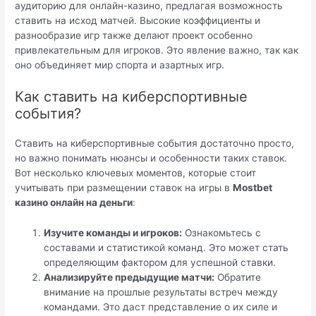
аудиторию для онлайн-казино, предлагая возможность
ставить на исход матчей. Высокие коэффициенты и
разнообразие игр также делают проект особенно
привлекательным для игроков. Это явление важно, так как
оно объединяет мир спорта и азартных игр.
Как ставить на киберспортивные
события?
Ставить на киберспортивные события достаточно просто,
но важно понимать нюансы и особенности таких ставок.
Вот несколько ключевых моментов, которые стоит
учитывать при размещении ставок на игры в
Mostbet
казино онлайн на деньги
:
Изучите команды и игроков:
Ознакомьтесь с
составами и статистикой команд. Это может стать
определяющим фактором для успешной ставки.
Анализируйте предыдущие матчи:
Обратите
внимание на прошлые результаты встреч между
командами. Это даст представление о их силе и