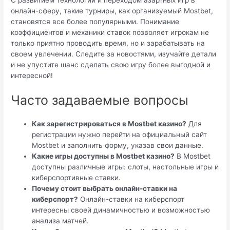
онлайн-сферу, такие турниры, как организуемый Mostbet,
становятся все более популярными. Понимание
коэффициентов и механики ставок позволяет игрокам не
только приятно проводить время, но и зарабатывать на
своем увлечении. Следите за новостями, изучайте детали
и не упустите шанс сделать свою игру более выгодной и
интересной!
Часто задаваемые вопросы
Как зарегистрироваться в Mostbet казино?
Для
регистрации нужно перейти на официальный сайт
Mostbet и заполнить форму, указав свои данные.
Какие игры доступны в Mostbet казино?
В Mostbet
доступны различные игры: слоты, настольные игры и
киберспортивные ставки.
Почему стоит выбрать онлайн-ставки на
киберспорт?
Онлайн-ставки на киберспорт
интересны своей динамичностью и возможностью
анализа матчей.