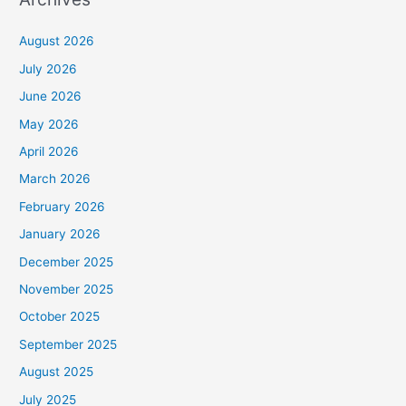
August 2026
July 2026
June 2026
May 2026
April 2026
March 2026
February 2026
January 2026
December 2025
November 2025
October 2025
September 2025
August 2025
July 2025