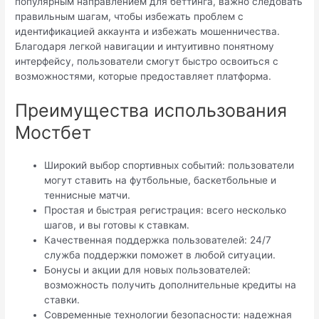
популярным направлением для беттинга, важно следовать
правильным шагам, чтобы избежать проблем с
идентификацией аккаунта и избежать мошенничества.
Благодаря легкой навигации и интуитивно понятному
интерфейсу, пользователи смогут быстро освоиться с
возможностями, которые предоставляет платформа.
Преимущества использования
Мостбет
Широкий выбор спортивных событий: пользователи
могут ставить на футбольные, баскетбольные и
теннисные матчи.
Простая и быстрая регистрация: всего несколько
шагов, и вы готовы к ставкам.
Качественная поддержка пользователей: 24/7
служба поддержки поможет в любой ситуации.
Бонусы и акции для новых пользователей:
возможность получить дополнительные кредиты на
ставки.
Современные технологии безопасности: надежная