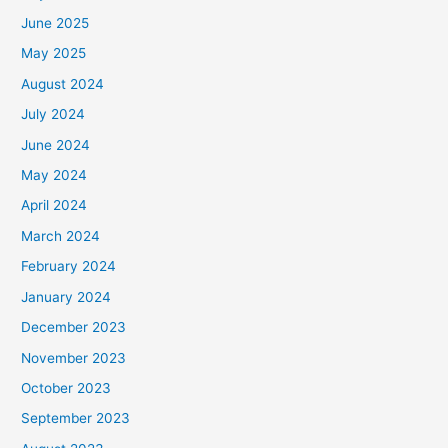
June 2025
May 2025
August 2024
July 2024
June 2024
May 2024
April 2024
March 2024
February 2024
January 2024
December 2023
November 2023
October 2023
September 2023