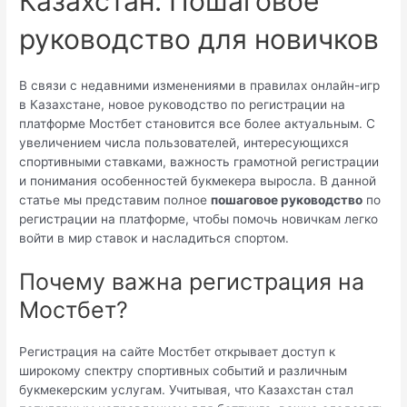
Казахстан: Пошаговое
руководство для новичков
В связи с недавними изменениями в правилах онлайн-игр
в Казахстане, новое руководство по регистрации на
платформе Мостбет становится все более актуальным. С
увеличением числа пользователей, интересующихся
спортивными ставками, важность грамотной регистрации
и понимания особенностей букмекера выросла. В данной
статье мы представим полное
пошаговое руководство
по
регистрации на платформе, чтобы помочь новичкам легко
войти в мир ставок и насладиться спортом.
Почему важна регистрация на
Мостбет?
Регистрация на сайте Мостбет открывает доступ к
широкому спектру спортивных событий и различным
букмекерским услугам. Учитывая, что Казахстан стал