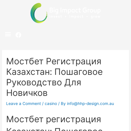
Мостбет Регистрация
Казахстан: Пошаговое
Руководство Для
Новичков
Leave a Comment
/
casino
/ By
info@hhp-design.com.au
Мостбет регистрация