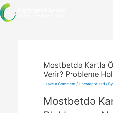
Mostbetdə Kartla Ö
Verir? Probleme Həll
Leave a Comment
/
Uncategorized
/ B
Mostbetdə Kar