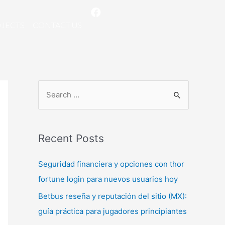
JECTS
CONTACT US
Recent Posts
Seguridad financiera y opciones con thor
fortune login para nuevos usuarios hoy
Betbus reseña y reputación del sitio (MX):
guía práctica para jugadores principiantes