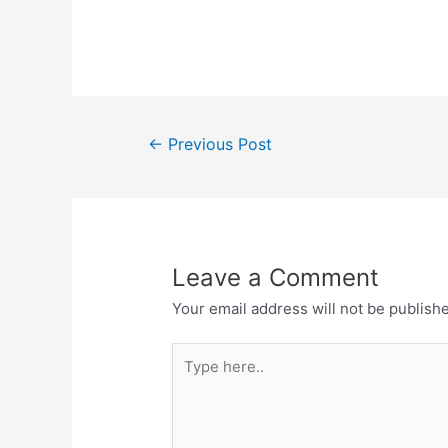
←
Previous Post
Leave a Comment
Your email address will not be publish