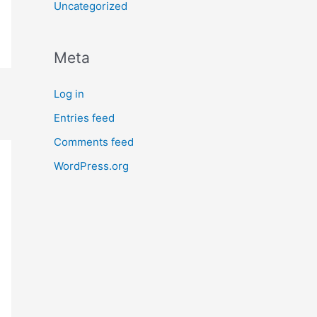
Uncategorized
Meta
Log in
Entries feed
Comments feed
WordPress.org