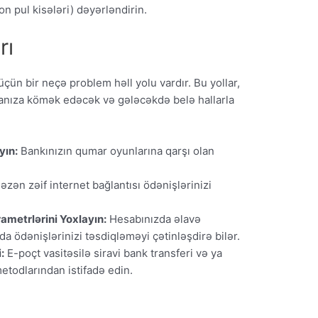
on pul kisələri) dəyərləndirin.
rı
ün bir neçə problem həll yolu vardır. Bu yollar,
anıza kömək edəcək və gələcəkdə belə hallarla
yın:
Bankınızın qumar oyunlarına qarşı olan
əzən zəif internet bağlantısı ödənişlərinizi
ametrlərini Yoxlayın:
Hesabınızda əlavə
 da ödənişlərinizi təsdiqləməyi çətinləşdirə bilər.
:
E-poçt vasitəsilə siravi bank transferi və ya
etodlarından istifadə edin.