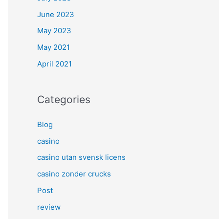
June 2023
May 2023
May 2021
April 2021
Categories
Blog
casino
casino utan svensk licens
casino zonder crucks
Post
review