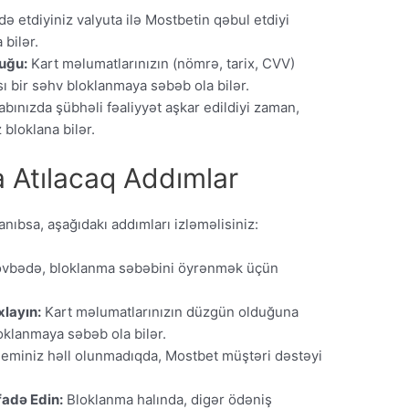
də etdiyiniz valyuta ilə Mostbetin qəbul etdiyi
 bilər.
uğu:
Kart məlumatlarınızın (nömrə, tarix, CVV)
 bir səhv bloklanmaya səbəb ola bilər.
bınızda şübhəli fəaliyyət aşkar edildiyi zaman,
 bloklana bilər.
 Atılacaq Addımlar
nıbsa, aşağıdakı addımları izləməlisiniz:
övbədə, bloklanma səbəbini öyrənmək üçün
xlayın:
Kart məlumatlarınızın düzgün olduğuna
loklanmaya səbəb ola bilər.
eminiz həll olunmadıqda, Mostbet müştəri dəstəyi
fadə Edin:
Bloklanma halında, digər ödəniş