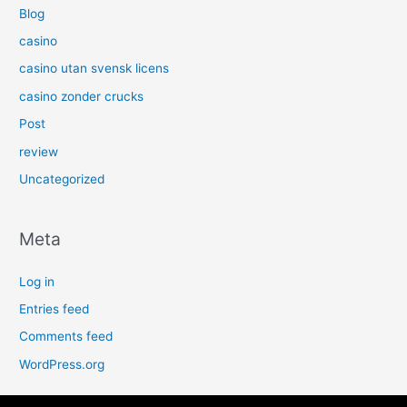
Blog
casino
casino utan svensk licens
casino zonder crucks
Post
review
Uncategorized
Meta
Log in
Entries feed
Comments feed
WordPress.org