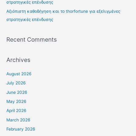
στρατηγικές επένδυσης
Αξιόπιστη καθοδήγηση και το thorfortune για εξελιγμένες
στρατηγικές επένδυσης
Recent Comments
Archives
August 2026
July 2026
June 2026
May 2026
April 2026
March 2026
February 2026