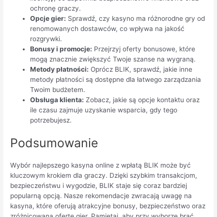
ochronę graczy.
Opcje gier:
Sprawdź, czy kasyno ma różnorodne gry od
renomowanych dostawców, co wpływa na jakość
rozgrywki.
Bonusy i promocje:
Przejrzyj oferty bonusowe, które
mogą znacznie zwiększyć Twoje szanse na wygraną.
Metody płatności:
Oprócz BLIK, sprawdź, jakie inne
metody płatności są dostępne dla łatwego zarządzania
Twoim budżetem.
Obsługa klienta:
Zobacz, jakie są opcje kontaktu oraz
ile czasu zajmuje uzyskanie wsparcia, gdy tego
potrzebujesz.
Podsumowanie
Wybór najlepszego kasyna online z wpłatą BLIK może być
kluczowym krokiem dla graczy. Dzięki szybkim transakcjom,
bezpieczeństwu i wygodzie, BLIK staje się coraz bardziej
popularną opcją. Nasze rekomendacje zwracają uwagę na
kasyna, które oferują atrakcyjne bonusy, bezpieczeństwo oraz
zróżnicowaną ofertę gier. Pamiętaj, aby przy wyborze brać