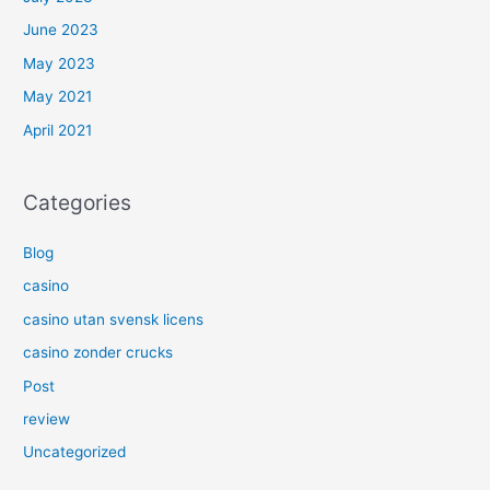
June 2023
May 2023
May 2021
April 2021
Categories
Blog
casino
casino utan svensk licens
casino zonder crucks
Post
review
Uncategorized