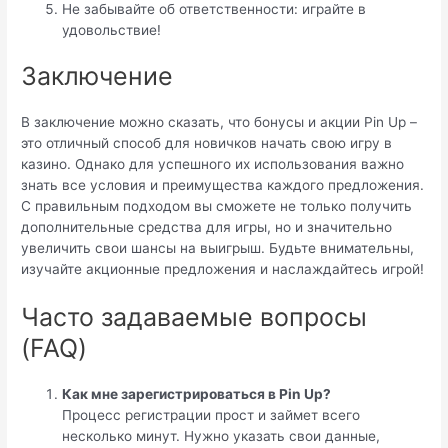
Не забывайте об ответственности: играйте в
удовольствие!
Заключение
В заключение можно сказать, что бонусы и акции Pin Up –
это отличный способ для новичков начать свою игру в
казино. Однако для успешного их использования важно
знать все условия и преимущества каждого предложения.
С правильным подходом вы сможете не только получить
дополнительные средства для игры, но и значительно
увеличить свои шансы на выигрыш. Будьте внимательны,
изучайте акционные предложения и наслаждайтесь игрой!
Часто задаваемые вопросы
(FAQ)
Как мне зарегистрироваться в Pin Up?
Процесс регистрации прост и займет всего
несколько минут. Нужно указать свои данные,