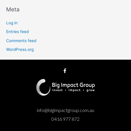
Meta
Log in
Entries feed
Comments feed
WordPress.org
info@bigimpactgroup.com.au
0416 977 872