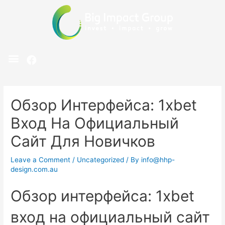
Обзор Интерфейса: 1xbet
Вход На Официальный
Сайт Для Новичков
Leave a Comment
/
Uncategorized
/ By
info@hhp-
design.com.au
Обзор интерфейса: 1xbet
вход на официальный сайт