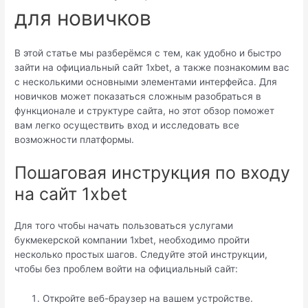
для новичков
В этой статье мы разберёмся с тем, как удобно и быстро
зайти на официальный сайт 1xbet, а также познакомим вас
с несколькими основными элементами интерфейса. Для
новичков может показаться сложным разобраться в
функционале и структуре сайта, но этот обзор поможет
вам легко осуществить вход и исследовать все
возможности платформы.
Пошаговая инструкция по входу
на сайт 1xbet
Для того чтобы начать пользоваться услугами
букмекерской компании 1xbet, необходимо пройти
несколько простых шагов. Следуйте этой инструкции,
чтобы без проблем войти на официальный сайт:
Откройте веб-браузер на вашем устройстве.