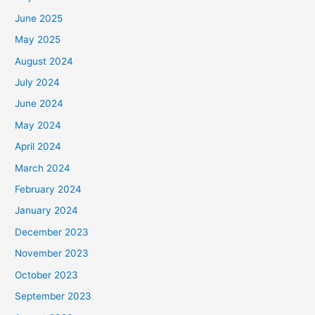
June 2025
May 2025
August 2024
July 2024
June 2024
May 2024
April 2024
March 2024
February 2024
January 2024
December 2023
November 2023
October 2023
September 2023