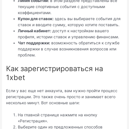
Линия событий:
в этом разделе представлены все
текущие спортивные события с доступными
коэффициентами.
Купон для ставок:
здесь вы выбираете события для
ставок и вводите сумму, которую хотите поставить.
Личный кабинет:
доступ к настройкам вашего
профиля, истории ставок и управлению финансами.
Чат поддержки:
возможность обратиться к службе
поддержки в случае возникновения вопросов или
проблем.
Как зарегистрироваться на
1xbet
Если у вас еще нет аккаунта, вам нужно пройти процесс
регистрации. Это также очень просто и занимает всего
несколько минут. Вот основные шаги:
На главной странице нажмите на кнопку
«Регистрация».
Выберите один из предложенных способов