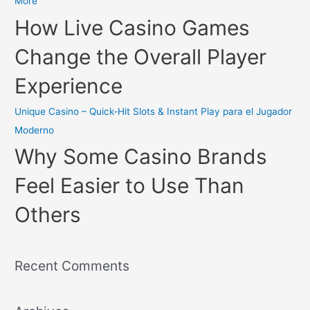
More
How Live Casino Games
Change the Overall Player
Experience
Unique Casino – Quick‑Hit Slots & Instant Play para el Jugador
Moderno
Why Some Casino Brands
Feel Easier to Use Than
Others
Recent Comments