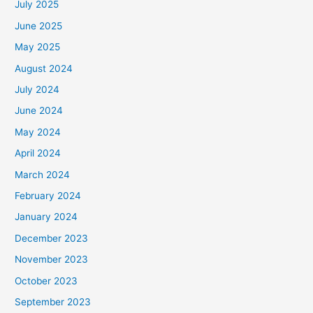
July 2025
June 2025
May 2025
August 2024
July 2024
June 2024
May 2024
April 2024
March 2024
February 2024
January 2024
December 2023
November 2023
October 2023
September 2023