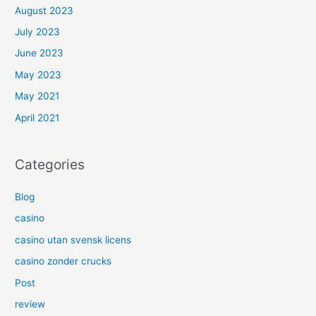
August 2023
July 2023
June 2023
May 2023
May 2021
April 2021
Categories
Blog
casino
casino utan svensk licens
casino zonder crucks
Post
review