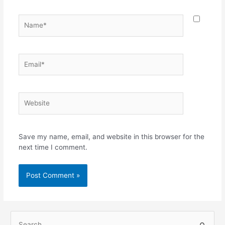
Save my name, email, and website in this browser for the
next time I comment.