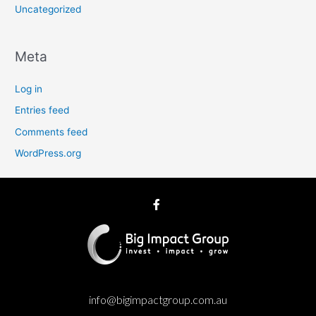
Uncategorized
Meta
Log in
Entries feed
Comments feed
WordPress.org
info@bigimpactgroup.com.au