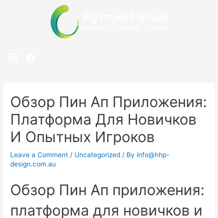
Обзор Пин Ап Приложения:
Платформа Для Новичков
И Опытных Игроков
Leave a Comment
/
Uncategorized
/ By
info@hhp-
design.com.au
Обзор Пин Ап приложения:
платформа для новичков и